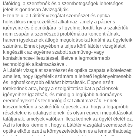
látóideg, a szemfenék és a szembetegségek lehetséges
jeleit is gondosan átvizsgálják.
Ezen felül a Látótér vizsgálat szemészet és optika
holisztikus megközelítést alkalmaz, amely a páciens
igényeire és életmódjára is figyelmet fordít. Így a szakértők
nem csupán a szemészeti problémákra koncentrálnak,
hanem igyekeznek átfogó megoldásokat kínálni az ügyfeleik
számára. Ennek jegyében a teljes körű látótér vizsgálatot
kiegészítik az egyénre szabott szemüveg- vagy
kontaktlencse-illesztéssel, illetve a legmodernebb
technológiák alkalmazásával.
A Látótér vizsgálat szemészet és optika csapata elkötelezett
amellett, hogy ügyfeleik számára a lehető legkényelmesebb
és leghatékonyabb ellátást biztosítsák. Éppen ezért
törekednek arra, hogy a szolgáltatásaikat a páciensek
igényeihez igazítsák, és mindig a legújabb tudományos
eredményeket és technológiákat alkalmazzák. Ennek
köszönhetően a szakértők képesek arra, hogy a legapróbb
részletekre is odafigyeljenek, és olyan egyedi megoldásokat
találjanak, amelyek valóban illeszkednek az ügyfél életéhez.
Azt is fontos kiemelni, hogy a Látótér vizsgálat szemészet és
optika elkötelezett a környezetvédelem és a fenntarthatóság