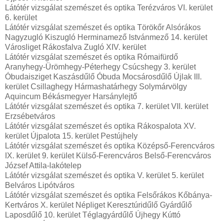
Látótér vizsgálat szemészet és optika Terézváros VI. kerület
6. kerület
Látótér vizsgálat szemészet és optika Törökőr Alsórákos
Nagyzugló Kiszugló Herminamező Istvánmező 14. kerület
Városliget Rákosfalva Zugló XIV. kerület
Látótér vizsgálat szemészet és optika Rómaifürdő
Aranyhegy-Ürömhegy-Péterhegy Csúcshegy 3. kerület
Óbudaisziget Kaszásdűlő Óbuda Mocsárosdűlő Újlak III.
kerület Csillaghegy Hármashatárhegy Solymárvölgy
Aquincum Békásmegyer Harsánylejtő
Látótér vizsgálat szemészet és optika 7. kerület VII. kerület
Erzsébetváros
Látótér vizsgálat szemészet és optika Rákospalota XV.
kerület Újpalota 15. kerület Pestújhely
Látótér vizsgálat szemészet és optika Középső-Ferencváros
IX. kerület 9. kerület Külső-Ferencváros Belső-Ferencváros
József Attila-lakótelep
Látótér vizsgálat szemészet és optika V. kerület 5. kerület
Belváros Lipótváros
Látótér vizsgálat szemészet és optika Felsőrákos Kőbánya-
Kertváros X. kerület Népliget Keresztúridűlő Gyárdűlő
Laposdűlő 10. kerület Téglagyárdűlő Újhegy Kúttó