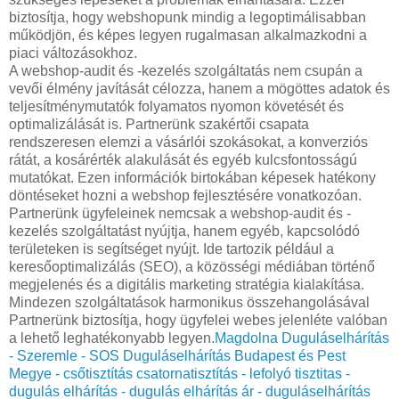
biztosítja, hogy webshopunk mindig a legoptimálisabban
működjön, és képes legyen rugalmasan alkalmazkodni a
piaci változásokhoz.
A webshop-audit és -kezelés szolgáltatás nem csupán a
vevői élmény javítását célozza, hanem a mögöttes adatok és
teljesítménymutatók folyamatos nyomon követését és
optimalizálását is. Partnerünk szakértői csapata
rendszeresen elemzi a vásárlói szokásokat, a konverziós
rátát, a kosárérték alakulását és egyéb kulcsfontosságú
mutatókat. Ezen információk birtokában képesek hatékony
döntéseket hozni a webshop fejlesztésére vonatkozóan.
Partnerünk ügyfeleinek nemcsak a webshop-audit és -
kezelés szolgáltatást nyújtja, hanem egyéb, kapcsolódó
területeken is segítséget nyújt. Ide tartozik például a
keresőoptimalizálás (SEO), a közösségi médiában történő
megjelenés és a digitális marketing stratégia kialakítása.
Mindezen szolgáltatások harmonikus összehangolásával
Partnerünk biztosítja, hogy ügyfelei webes jelenléte valóban
a lehető leghatékonyabb legyen.
Magdolna Duguláselhárítás
- Szeremle - SOS Duguláselhárítás Budapest és Pest
Megye - csőtisztítás csatornatisztítás - lefolyó tisztitas -
dugulás elhárítás - dugulás elhárítás ár - duguláselhárítás