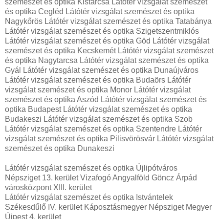
szemészet és optika Kistarcsa Látótér vizsgálat szemészet
és optika Cegléd Látótér vizsgálat szemészet és optika
Nagykőrös Látótér vizsgálat szemészet és optika Tatabánya
Látótér vizsgálat szemészet és optika Szigetszentmiklós
Látótér vizsgálat szemészet és optika Göd Látótér vizsgálat
szemészet és optika Kecskemét Látótér vizsgálat szemészet
és optika Nagytarcsa Látótér vizsgálat szemészet és optika
Gyál Látótér vizsgálat szemészet és optika Dunaújváros
Látótér vizsgálat szemészet és optika Budaörs Látótér
vizsgálat szemészet és optika Monor Látótér vizsgálat
szemészet és optika Aszód Látótér vizsgálat szemészet és
optika Budapest Látótér vizsgálat szemészet és optika
Budakeszi Látótér vizsgálat szemészet és optika Szob
Látótér vizsgálat szemészet és optika Szentendre Látótér
vizsgálat szemészet és optika Pilisvörösvár Látótér vizsgálat
szemészet és optika Dunakeszi
Látótér vizsgálat szemészet és optika Újlipótváros
Népsziget 13. kerület Vizafogó Angyalföld Göncz Árpád
városközpont XIII. kerület
Látótér vizsgálat szemészet és optika Istvántelek
Székesdűlő IV. kerület Káposztásmegyer Népsziget Megyer
Újpest 4. kerület