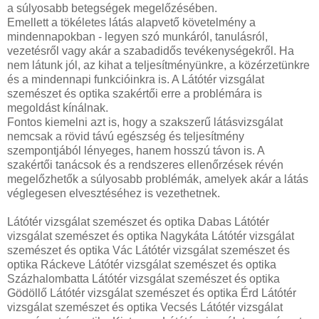
a súlyosabb betegségek megelőzésében.
Emellett a tökéletes látás alapvető követelmény a
mindennapokban - legyen szó munkáról, tanulásról,
vezetésről vagy akár a szabadidős tevékenységekről. Ha
nem látunk jól, az kihat a teljesítményünkre, a közérzetünkre
és a mindennapi funkcióinkra is. A Látótér vizsgálat
szemészet és optika szakértői erre a problémára is
megoldást kínálnak.
Fontos kiemelni azt is, hogy a szakszerű látásvizsgálat
nemcsak a rövid távú egészség és teljesítmény
szempontjából lényeges, hanem hosszú távon is. A
szakértői tanácsok és a rendszeres ellenőrzések révén
megelőzhetők a súlyosabb problémák, amelyek akár a látás
véglegesen elvesztéséhez is vezethetnek.
Látótér vizsgálat szemészet és optika Dabas Látótér
vizsgálat szemészet és optika Nagykáta Látótér vizsgálat
szemészet és optika Vác Látótér vizsgálat szemészet és
optika Ráckeve Látótér vizsgálat szemészet és optika
Százhalombatta Látótér vizsgálat szemészet és optika
Gödöllő Látótér vizsgálat szemészet és optika Érd Látótér
vizsgálat szemészet és optika Vecsés Látótér vizsgálat