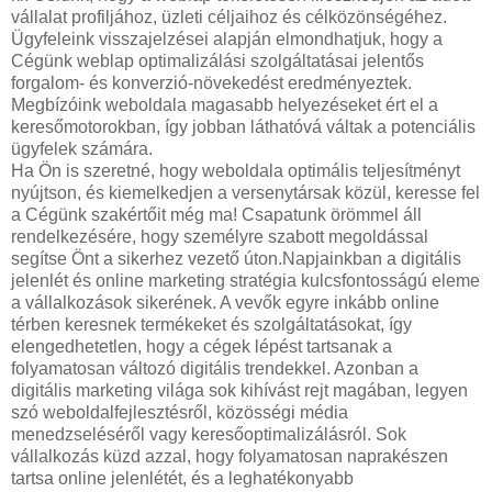
vállalat profiljához, üzleti céljaihoz és célközönségéhez.
Ügyfeleink visszajelzései alapján elmondhatjuk, hogy a
Cégünk weblap optimalizálási szolgáltatásai jelentős
forgalom- és konverzió-növekedést eredményeztek.
Megbízóink weboldala magasabb helyezéseket ért el a
keresőmotorokban, így jobban láthatóvá váltak a potenciális
ügyfelek számára.
Ha Ön is szeretné, hogy weboldala optimális teljesítményt
nyújtson, és kiemelkedjen a versenytársak közül, keresse fel
a Cégünk szakértőit még ma! Csapatunk örömmel áll
rendelkezésére, hogy személyre szabott megoldással
segítse Önt a sikerhez vezető úton.Napjainkban a digitális
jelenlét és online marketing stratégia kulcsfontosságú eleme
a vállalkozások sikerének. A vevők egyre inkább online
térben keresnek termékeket és szolgáltatásokat, így
elengedhetetlen, hogy a cégek lépést tartsanak a
folyamatosan változó digitális trendekkel. Azonban a
digitális marketing világa sok kihívást rejt magában, legyen
szó weboldalfejlesztésről, közösségi média
menedzseléséről vagy keresőoptimalizálásról. Sok
vállalkozás küzd azzal, hogy folyamatosan naprakészen
tartsa online jelenlétét, és a leghatékonyabb