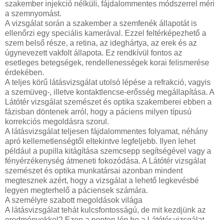
szakember injekció nélküli, fájdalommentes módszerrel méri
a szemnyomást.
A vizsgálat során a szakember a szemfenék állapotát is
ellenőrzi egy speciális kamerával. Ezzel feltérképezhető a
szem belső része, a retina, az ideghártya, az erek és az
úgynevezett vakfolt állapota. Ez rendkívül fontos az
esetleges betegségek, rendellenességek korai felismerése
érdekében.
A teljes körű látásvizsgálat utolsó lépése a refrakció, vagyis
a szemüveg-, illetve kontaktlencse-erősség megállapítása. A
Látótér vizsgálat szemészet és optika szakemberei ebben a
fázisban döntenek arról, hogy a páciens milyen típusú
korrekciós megoldásra szorul.
A látásvizsgálat teljesen fájdalommentes folyamat, néhány
apró kellemetlenségtől eltekintve legfeljebb. Ilyen lehet
például a pupilla kitágítása szemcsepp segítségével vagy a
fényérzékenység átmeneti fokozódása. A Látótér vizsgálat
szemészet és optika munkatársai azonban mindent
megtesznek azért, hogy a vizsgálat a lehető legkevésbé
legyen megterhelő a páciensek számára.
A személyre szabott megoldások világa
A látásvizsgálat tehát kulcsfontosságú, de mit kezdjünk az
eredményekkel? Ezen a ponton lép be a Látótér vizsgálat