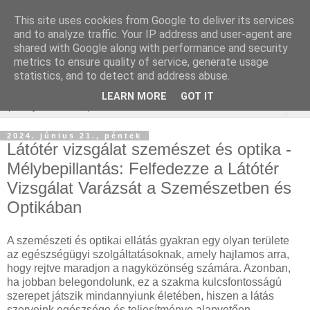
This site uses cookies from Google to deliver its services
Keresőoptimalizálás :
and to analyze traffic. Your IP address and user-agent are
shared with Google along with performance and security
gurtnicsere
metrics to ensure quality of service, generate usage
statistics, and to detect and address abuse.
LEARN MORE
GOT IT
▼
2024. június 21., péntek
Látótér vizsgálat szemészet és optika -
Mélybepillantás: Felfedezze a Látótér
Vizsgálat Varázsát a Szemészetben és
Optikában
A szemészeti és optikai ellátás gyakran egy olyan területe
az egészségügyi szolgáltatásoknak, amely hajlamos arra,
hogy rejtve maradjon a nagyközönség számára. Azonban,
ha jobban belegondolunk, ez a szakma kulcsfontosságú
szerepet játszik mindannyiunk életében, hiszen a látás
szerveink egészsége és teljesítménye alapvetően