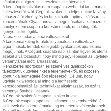
célokat és dolgozunk ki részletes akcióterveket.
A keresőoptimalizálás nem csupán a weboldal tartalmának
fejlesztéséről szól. Cégünk szakértői a teljes online látvány,
felhasználói élmény és technikai háttér optimalizálására is
koncentrálnak. Olyan innovatív megoldásokat alkalmazunk,
amelyek nem csupán a keresőmotorok, de a látogatók
igényeit is kielégítik.
Naprakész tudás a piaci változásokról
A keresőmarketing területe folyamatosan változik, az
algoritmusok, trendek és legjobb gyakorlatok újra és újra
megújulnak. A Cégünk csapata napi szinten figyeli és elemzi
ezeket a változásokat, hogy mindig egy lépéssel az ügyfelek
versenytársai előtt járhassanak.
Rendszeres riportokban és személyes találkozókon
tájékoztatjuk ügyfeleinket a fejleményekről, és közösen
döntünk a legmegfelelőbb lépésekről. Célunk, hogy
ügyfeleink weboldalai mindig a legfrissebb
keresőoptimalizálási technikákat alkalmazzák, és ezáltal
versenyelőnyhöz jussanak.
A Cégünk szakértői csapata: a siker kulcsa
A Cégünk csapata tapasztalt, elismert szakemberekből áll,
akik évek óta a keresőmarketing területén tevékenykednek.
Sokrétű tudásuk, kreativitásuk és elhivatottságuk garantálja,