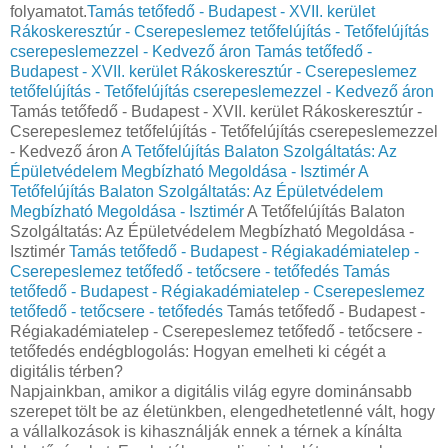
folyamatot.
Tamás tetőfedő - Budapest - XVII. kerület
Rákoskeresztúr - Cserepeslemez tetőfelújítás - Tetőfelújítás
cserepeslemezzel - Kedvező áron
Tamás tetőfedő -
Budapest - XVII. kerület Rákoskeresztúr - Cserepeslemez
tetőfelújítás - Tetőfelújítás cserepeslemezzel - Kedvező áron
Tamás tetőfedő - Budapest - XVII. kerület Rákoskeresztúr -
Cserepeslemez tetőfelújítás - Tetőfelújítás cserepeslemezzel
- Kedvező áron
A Tetőfelújítás Balaton Szolgáltatás: Az
Épületvédelem Megbízható Megoldása - Isztimér
A
Tetőfelújítás Balaton Szolgáltatás: Az Épületvédelem
Megbízható Megoldása - Isztimér
A Tetőfelújítás Balaton
Szolgáltatás: Az Épületvédelem Megbízható Megoldása -
Isztimér
Tamás tetőfedő - Budapest - Régiakadémiatelep -
Cserepeslemez tetőfedő - tetőcsere - tetőfedés
Tamás
tetőfedő - Budapest - Régiakadémiatelep - Cserepeslemez
tetőfedő - tetőcsere - tetőfedés
Tamás tetőfedő - Budapest -
Régiakadémiatelep - Cserepeslemez tetőfedő - tetőcsere -
tetőfedés endégblogolás: Hogyan emelheti ki cégét a
digitális térben?
Napjainkban, amikor a digitális világ egyre dominánsabb
szerepet tölt be az életünkben, elengedhetetlenné vált, hogy
a vállalkozások is kihasználják ennek a térnek a kínálta