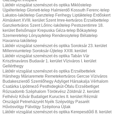
Látótér vizsgálat szemészet és optika Miklóstelep
Újpéteritelep Gloriett-telep Halmierdő Kossuth Ferenc-telep
Lakatos-lakótelep Ganztelep Ferihegy Liptáktelep Erdőskert
Almáskert XVIII. kerület Szent Imre-kertváros Erzsébettelep
Ganzkertváros Szent Lőrinc-lakótelep Pestszentimre 18.
kerület Belsőmajor Krepuska Géza-telep Bókaytelep
Szemeretelep Lónyaytelep Rendessytelep Bélatelep
Havanna-lakótelep
Látótér vizsgálat szemészet és optika Soroksár 23. kerület
Millenniumtelep Soroksár-Újtelep XXIII. kerület
Látótér vizsgálat szemészet és optika Tabán Vár
Krisztinaváros Budavár 1. kerület Víziváros I. kerület
Gellérthegy
Látótér vizsgálat szemészet és optika Erzsébettelek
Hárshegy Máriaremete Remetekertváros Gercse Víziváros
Budakeszierdő Szemlőhegy Adyliget Hársakalja Vérhalom
Csatárka Lipótmező Pesthidegkút-Ófalu Erzsébetliget
Rózsadomb Széphalom Törökvész Zöldmál 2. kerület
Felhévíz Kővár Budaliget Kurucles II. kerület Rézmál
Országút Petneházyrét Nyék Szépvölgy Pasarét
Hűvösvölgy Pálvölgy Szépilona Újlak
Látótér vizsgálat szemészet és optika Kerepesdűlő 8. kerület