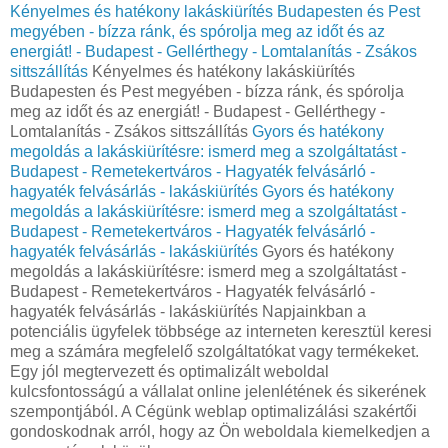
Kényelmes és hatékony lakáskiürítés Budapesten és Pest
megyében - bízza ránk, és spórolja meg az időt és az
energiát! - Budapest - Gellérthegy - Lomtalanítás - Zsákos
sittszállítás
Kényelmes és hatékony lakáskiürítés
Budapesten és Pest megyében - bízza ránk, és spórolja
meg az időt és az energiát! - Budapest - Gellérthegy -
Lomtalanítás - Zsákos sittszállítás
Gyors és hatékony
megoldás a lakáskiürítésre: ismerd meg a szolgáltatást -
Budapest - Remetekertváros - Hagyaték felvásárló -
hagyaték felvásárlás - lakáskiürítés
Gyors és hatékony
megoldás a lakáskiürítésre: ismerd meg a szolgáltatást -
Budapest - Remetekertváros - Hagyaték felvásárló -
hagyaték felvásárlás - lakáskiürítés
Gyors és hatékony
megoldás a lakáskiürítésre: ismerd meg a szolgáltatást -
Budapest - Remetekertváros - Hagyaték felvásárló -
hagyaték felvásárlás - lakáskiürítés Napjainkban a
potenciális ügyfelek többsége az interneten keresztül keresi
meg a számára megfelelő szolgáltatókat vagy termékeket.
Egy jól megtervezett és optimalizált weboldal
kulcsfontosságú a vállalat online jelenlétének és sikerének
szempontjából. A Cégünk weblap optimalizálási szakértői
gondoskodnak arról, hogy az Ön weboldala kiemelkedjen a