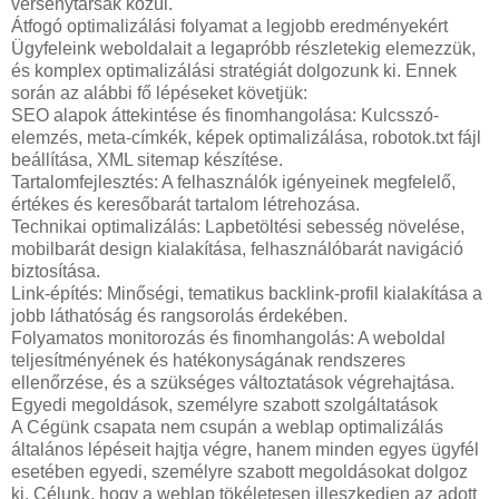
versenytársak közül.
Átfogó optimalizálási folyamat a legjobb eredményekért
Ügyfeleink weboldalait a legapróbb részletekig elemezzük,
és komplex optimalizálási stratégiát dolgozunk ki. Ennek
során az alábbi fő lépéseket követjük:
SEO alapok áttekintése és finomhangolása: Kulcsszó-
elemzés, meta-címkék, képek optimalizálása, robotok.txt fájl
beállítása, XML sitemap készítése.
Tartalomfejlesztés: A felhasználók igényeinek megfelelő,
értékes és keresőbarát tartalom létrehozása.
Technikai optimalizálás: Lapbetöltési sebesség növelése,
mobilbarát design kialakítása, felhasználóbarát navigáció
biztosítása.
Link-építés: Minőségi, tematikus backlink-profil kialakítása a
jobb láthatóság és rangsorolás érdekében.
Folyamatos monitorozás és finomhangolás: A weboldal
teljesítményének és hatékonyságának rendszeres
ellenőrzése, és a szükséges változtatások végrehajtása.
Egyedi megoldások, személyre szabott szolgáltatások
A Cégünk csapata nem csupán a weblap optimalizálás
általános lépéseit hajtja végre, hanem minden egyes ügyfél
esetében egyedi, személyre szabott megoldásokat dolgoz
ki. Célunk, hogy a weblap tökéletesen illeszkedjen az adott