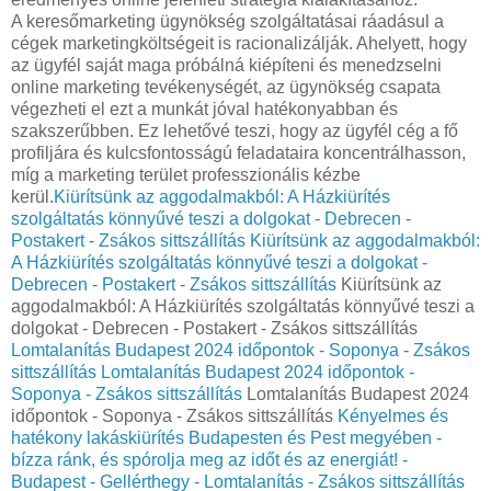
A keresőmarketing ügynökség szolgáltatásai ráadásul a
cégek marketingköltségeit is racionalizálják. Ahelyett, hogy
az ügyfél saját maga próbálná kiépíteni és menedzselni
online marketing tevékenységét, az ügynökség csapata
végezheti el ezt a munkát jóval hatékonyabban és
szakszerűbben. Ez lehetővé teszi, hogy az ügyfél cég a fő
profiljára és kulcsfontosságú feladataira koncentrálhasson,
míg a marketing terület professzionális kézbe
kerül.
Kiürítsünk az aggodalmakból: A Házkiürítés
szolgáltatás könnyűvé teszi a dolgokat - Debrecen -
Postakert - Zsákos sittszállítás
Kiürítsünk az aggodalmakból:
A Házkiürítés szolgáltatás könnyűvé teszi a dolgokat -
Debrecen - Postakert - Zsákos sittszállítás
Kiürítsünk az
aggodalmakból: A Házkiürítés szolgáltatás könnyűvé teszi a
dolgokat - Debrecen - Postakert - Zsákos sittszállítás
Lomtalanítás Budapest 2024 időpontok - Soponya - Zsákos
sittszállítás
Lomtalanítás Budapest 2024 időpontok -
Soponya - Zsákos sittszállítás
Lomtalanítás Budapest 2024
időpontok - Soponya - Zsákos sittszállítás
Kényelmes és
hatékony lakáskiürítés Budapesten és Pest megyében -
bízza ránk, és spórolja meg az időt és az energiát! -
Budapest - Gellérthegy - Lomtalanítás - Zsákos sittszállítás