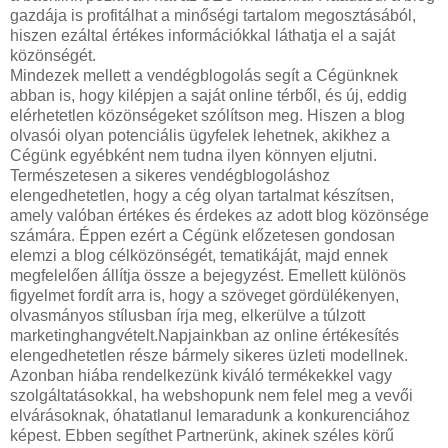
gazdája is profitálhat a minőségi tartalom megosztásából,
hiszen ezáltal értékes információkkal láthatja el a saját
közönségét.
Mindezek mellett a vendégblogolás segít a Cégünknek
abban is, hogy kilépjen a saját online térből, és új, eddig
elérhetetlen közönségeket szólítson meg. Hiszen a blog
olvasói olyan potenciális ügyfelek lehetnek, akikhez a
Cégünk egyébként nem tudna ilyen könnyen eljutni.
Természetesen a sikeres vendégblogoláshoz
elengedhetetlen, hogy a cég olyan tartalmat készítsen,
amely valóban értékes és érdekes az adott blog közönsége
számára. Éppen ezért a Cégünk előzetesen gondosan
elemzi a blog célközönségét, tematikáját, majd ennek
megfelelően állítja össze a bejegyzést. Emellett különös
figyelmet fordít arra is, hogy a szöveget gördülékenyen,
olvasmányos stílusban írja meg, elkerülve a túlzott
marketinghangvételt.Napjainkban az online értékesítés
elengedhetetlen része bármely sikeres üzleti modellnek.
Azonban hiába rendelkezünk kiváló termékekkel vagy
szolgáltatásokkal, ha webshopunk nem felel meg a vevői
elvárásoknak, óhatatlanul lemaradunk a konkurenciához
képest. Ebben segíthet Partnerünk, akinek széles körű