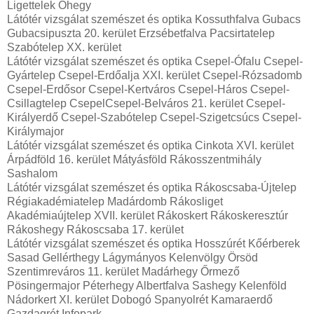
Ligettelek Óhegy
Látótér vizsgálat szemészet és optika Kossuthfalva Gubacs
Gubacsipuszta 20. kerület Erzsébetfalva Pacsirtatelep
Szabótelep XX. kerület
Látótér vizsgálat szemészet és optika Csepel-Ófalu Csepel-
Gyártelep Csepel-Erdőalja XXI. kerület Csepel-Rózsadomb
Csepel-Erdősor Csepel-Kertváros Csepel-Háros Csepel-
Csillagtelep CsepelCsepel-Belváros 21. kerület Csepel-
Királyerdő Csepel-Szabótelep Csepel-Szigetcsúcs Csepel-
Királymajor
Látótér vizsgálat szemészet és optika Cinkota XVI. kerület
Árpádföld 16. kerület Mátyásföld Rákosszentmihály
Sashalom
Látótér vizsgálat szemészet és optika Rákoscsaba-Újtelep
Régiakadémiatelep Madárdomb Rákosliget
Akadémiaújtelep XVII. kerület Rákoskert Rákoskeresztúr
Rákoshegy Rákoscsaba 17. kerület
Látótér vizsgálat szemészet és optika Hosszúrét Kőérberek
Sasad Gellérthegy Lágymányos Kelenvölgy Örsöd
Szentimreváros 11. kerület Madárhegy Őrmező
Pösingermajor Péterhegy Albertfalva Sashegy Kelenföld
Nádorkert XI. kerület Dobogó Spanyolrét Kamaraerdő
Gazdagrét Infopark