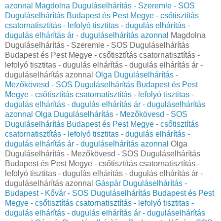
azonnal
Magdolna Duguláselhárítás - Szeremle - SOS
Duguláselhárítás Budapest és Pest Megye - csőtisztítás
csatornatisztítás - lefolyó tisztitas - dugulás elhárítás -
dugulás elhárítás ár - duguláselhárítás azonnal
Magdolna
Duguláselhárítás - Szeremle - SOS Duguláselhárítás
Budapest és Pest Megye - csőtisztítás csatornatisztítás -
lefolyó tisztitas - dugulás elhárítás - dugulás elhárítás ár -
duguláselhárítás azonnal
Olga Duguláselhárítás -
Mezőkövesd - SOS Duguláselhárítás Budapest és Pest
Megye - csőtisztítás csatornatisztítás - lefolyó tisztitas -
dugulás elhárítás - dugulás elhárítás ár - duguláselhárítás
azonnal
Olga Duguláselhárítás - Mezőkövesd - SOS
Duguláselhárítás Budapest és Pest Megye - csőtisztítás
csatornatisztítás - lefolyó tisztitas - dugulás elhárítás -
dugulás elhárítás ár - duguláselhárítás azonnal
Olga
Duguláselhárítás - Mezőkövesd - SOS Duguláselhárítás
Budapest és Pest Megye - csőtisztítás csatornatisztítás -
lefolyó tisztitas - dugulás elhárítás - dugulás elhárítás ár -
duguláselhárítás azonnal
Gáspár Duguláselhárítás -
Budapest - Kővár - SOS Duguláselhárítás Budapest és Pest
Megye - csőtisztítás csatornatisztítás - lefolyó tisztitas -
dugulás elhárítás - dugulás elhárítás ár - duguláselhárítás