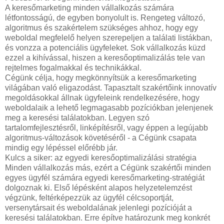
A keresőmarketing minden vállalkozás számára
létfontosságú, de egyben bonyolult is. Rengeteg változó,
algoritmus és szakértelem szükséges ahhoz, hogy egy
weboldal megfelelő helyen szerepeljen a találati listákban,
és vonzza a potenciális ügyfeleket. Sok vállalkozás küzd
ezzel a kihívással, hiszen a keresőoptimalizálás tele van
rejtelmes fogalmakkal és technikákkal.
Cégünk célja, hogy megkönnyítsük a keresőmarketing
világában való eligazodást. Tapasztalt szakértőink innovatív
megoldásokkal állnak ügyfeleink rendelkezésére, hogy
weboldalaik a lehető legmagasabb pozíciókban jelenjenek
meg a keresési találatokban. Legyen szó
tartalomfejlesztésről, linképítésről, vagy éppen a legújabb
algoritmus-változások követéséről - a Cégünk csapata
mindig egy lépéssel előrébb jár.
Kulcs a siker: az egyedi keresőoptimalizálási stratégia
Minden vállalkozás más, ezért a Cégünk szakértői minden
egyes ügyfél számára egyedi keresőmarketing-stratégiát
dolgoznak ki. Első lépésként alapos helyzetelemzést
végzünk, feltérképezzük az ügyfél célcsoportját,
versenytársait és weboldalának jelenlegi pozícióját a
keresési találatokban. Erre építve határozunk meg konkrét