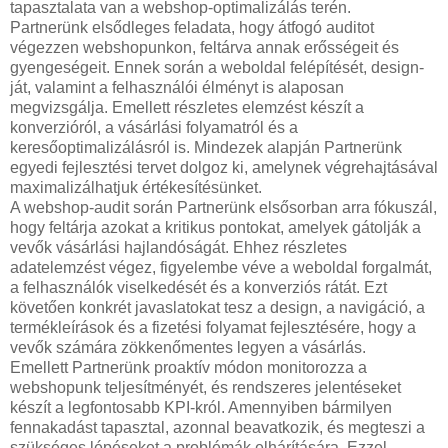
tapasztalata van a webshop-optimalizálás terén.
Partnerünk elsődleges feladata, hogy átfogó auditot
végezzen webshopunkon, feltárva annak erősségeit és
gyengeségeit. Ennek során a weboldal felépítését, design-
ját, valamint a felhasználói élményt is alaposan
megvizsgálja. Emellett részletes elemzést készít a
konverzióról, a vásárlási folyamatról és a
keresőoptimalizálásról is. Mindezek alapján Partnerünk
egyedi fejlesztési tervet dolgoz ki, amelynek végrehajtásával
maximalizálhatjuk értékesítésünket.
A webshop-audit során Partnerünk elsősorban arra fókuszál,
hogy feltárja azokat a kritikus pontokat, amelyek gátolják a
vevők vásárlási hajlandóságát. Ehhez részletes
adatelemzést végez, figyelembe véve a weboldal forgalmát,
a felhasználók viselkedését és a konverziós rátát. Ezt
követően konkrét javaslatokat tesz a design, a navigáció, a
termékleírások és a fizetési folyamat fejlesztésére, hogy a
vevők számára zökkenőmentes legyen a vásárlás.
Emellett Partnerünk proaktív módon monitorozza a
webshopunk teljesítményét, és rendszeres jelentéseket
készít a legfontosabb KPI-król. Amennyiben bármilyen
fennakadást tapasztal, azonnal beavatkozik, és megteszi a
szükséges lépéseket a problémák elhárítására. Ezzel