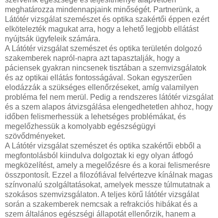
meghatározza mindennapjaink minőségét. Partnerünk, a
Látótér vizsgálat szemészet és optika szakértői éppen ezért
elkötelezték magukat arra, hogy a lehető legjobb ellátást
nyújtsák ügyfeleik számára.
A Látótér vizsgálat szemészet és optika területén dolgozó
szakemberek napról-napra azt tapasztalják, hogy a
páciensek gyakran nincsenek tisztában a szemvizsgálatok
és az optikai ellátás fontosságával. Sokan egyszerűen
elodázzák a szükséges ellenőrzéseket, amíg valamilyen
probléma fel nem merül. Pedig a rendszeres látótér vizsgálat
és a szem alapos átvizsgálása elengedhetetlen ahhoz, hogy
időben felismerhessük a lehetséges problémákat, és
megelőzhessük a komolyabb egészségügyi
szövődményeket.
A Látótér vizsgálat szemészet és optika szakértői ebből a
megfontolásból kiindulva dolgoztak ki egy olyan átfogó
megközelítést, amely a megelőzésre és a korai felismerésre
összpontosít. Ezzel a filozófiával felvértezve kínálnak magas
színvonalú szolgáltatásokat, amelyek messze túlmutatnak a
szokásos szemvizsgálaton. A teljes körű látótér vizsgálat
során a szakemberek nemcsak a refrakciós hibákat és a
szem általános egészségi állapotát ellenőrzik, hanem a