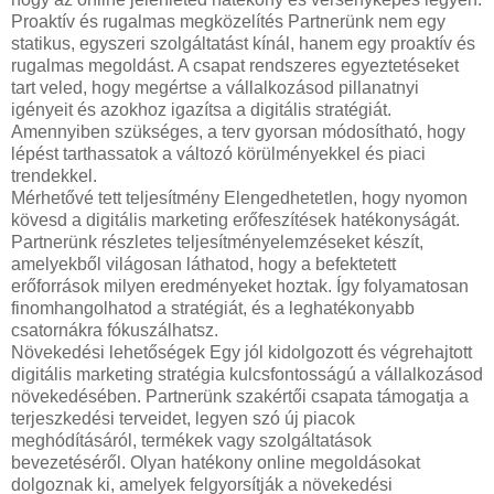
Proaktív és rugalmas megközelítés Partnerünk nem egy
statikus, egyszeri szolgáltatást kínál, hanem egy proaktív és
rugalmas megoldást. A csapat rendszeres egyeztetéseket
tart veled, hogy megértse a vállalkozásod pillanatnyi
igényeit és azokhoz igazítsa a digitális stratégiát.
Amennyiben szükséges, a terv gyorsan módosítható, hogy
lépést tarthassatok a változó körülményekkel és piaci
trendekkel.
Mérhetővé tett teljesítmény Elengedhetetlen, hogy nyomon
kövesd a digitális marketing erőfeszítések hatékonyságát.
Partnerünk részletes teljesítményelemzéseket készít,
amelyekből világosan láthatod, hogy a befektetett
erőforrások milyen eredményeket hoztak. Így folyamatosan
finomhangolhatod a stratégiát, és a leghatékonyabb
csatornákra fókuszálhatsz.
Növekedési lehetőségek Egy jól kidolgozott és végrehajtott
digitális marketing stratégia kulcsfontosságú a vállalkozásod
növekedésében. Partnerünk szakértői csapata támogatja a
terjeszkedési terveidet, legyen szó új piacok
meghódításáról, termékek vagy szolgáltatások
bevezetéséről. Olyan hatékony online megoldásokat
dolgoznak ki, amelyek felgyorsítják a növekedési