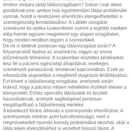
Amikor utoljára jártál látásvizsgálaton? Sokan csak akkor
gondolnak erre, amikor már egyértelműen látási problémáik
vannak, holott a rendszeres ellenőrzés elengedhetetlen a
szemegészség fenntartásához. A Látótér vizsgálat
szemészet és optika szakemberei szerint a legtöbb esetben
elég évente egyszer megjelenni egy alapos vizsgálaton,
hogy minden rendben legyen a szemünkkel.
De mi is történik pontosan egy látásvizsgálat során? A
folyamat első lépése az anamnézis, vagyis az orvosi
előzmények felmérése. A szakember részletes kérdéseket
tesz fel a páciens egészségi állapotával, esetleges
szemészeti panaszaival, tüneteivel kapcsolatban. Ezek az
információk alapvetőek a megfelelő diagnózis felállításához.
Ezt követi a látásélesség vizsgálata, amelynek során
kiderül, hogy a páciens milyen mértékben érzékeli élesen a
környezetét. Ehhez speciális táblázatok és tesztek
használatosak, amelyek segítségével pontosan
megállapítható a látásélesség mértéke.
A következő fontos állomás a szemnyomás ellenőrzése. A
szemnyomás mérése azért kulcsfontosságú, mert a
megnövekedett nyomás komoly problémákat okozhat, akár a
látás teljes elvesztéséhez is vezethet hosszú távon. A