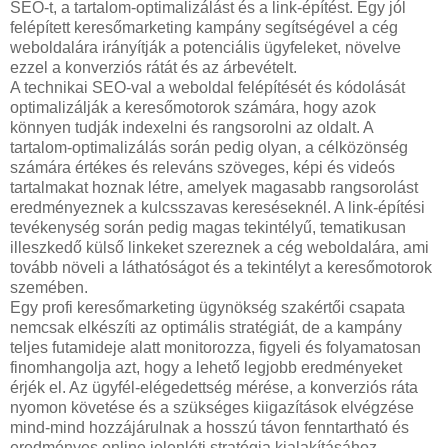
SEO-t, a tartalom-optimalizálást és a link-építést. Egy jól
felépített keresőmarketing kampány segítségével a cég
weboldalára irányítják a potenciális ügyfeleket, növelve
ezzel a konverziós rátát és az árbevételt.
A technikai SEO-val a weboldal felépítését és kódolását
optimalizálják a keresőmotorok számára, hogy azok
könnyen tudják indexelni és rangsorolni az oldalt. A
tartalom-optimalizálás során pedig olyan, a célközönség
számára értékes és releváns szöveges, képi és videós
tartalmakat hoznak létre, amelyek magasabb rangsorolást
eredményeznek a kulcsszavas kereséseknél. A link-építési
tevékenység során pedig magas tekintélyű, tematikusan
illeszkedő külső linkeket szereznek a cég weboldalára, ami
tovább növeli a láthatóságot és a tekintélyt a keresőmotorok
szemében.
Egy profi keresőmarketing ügynökség szakértői csapata
nemcsak elkészíti az optimális stratégiát, de a kampány
teljes futamideje alatt monitorozza, figyeli és folyamatosan
finomhangolja azt, hogy a lehető legjobb eredményeket
érjék el. Az ügyfél-elégedettség mérése, a konverziós ráta
nyomon követése és a szükséges kiigazítások elvégzése
mind-mind hozzájárulnak a hosszú távon fenntartható és
eredményes online jelenléti stratégia kialakításához.