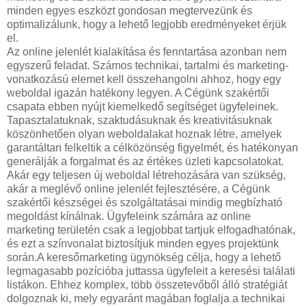
minden egyes eszközt gondosan megtervezünk és
optimalizálunk, hogy a lehető legjobb eredményeket érjük
el.
Az online jelenlét kialakítása és fenntartása azonban nem
egyszerű feladat. Számos technikai, tartalmi és marketing-
vonatkozású elemet kell összehangolni ahhoz, hogy egy
weboldal igazán hatékony legyen. A Cégünk szakértői
csapata ebben nyújt kiemelkedő segítséget ügyfeleinek.
Tapasztalatuknak, szaktudásuknak és kreativitásuknak
köszönhetően olyan weboldalakat hoznak létre, amelyek
garantáltan felkeltik a célközönség figyelmét, és hatékonyan
generálják a forgalmat és az értékes üzleti kapcsolatokat.
Akár egy teljesen új weboldal létrehozására van szükség,
akár a meglévő online jelenlét fejlesztésére, a Cégünk
szakértői készségei és szolgáltatásai mindig megbízható
megoldást kínálnak. Ügyfeleink számára az online
marketing területén csak a legjobbat tartjuk elfogadhatónak,
és ezt a színvonalat biztosítjuk minden egyes projektünk
során.A keresőmarketing ügynökség célja, hogy a lehető
legmagasabb pozícióba juttassa ügyfeleit a keresési találati
listákon. Ehhez komplex, több összetevőből álló stratégiát
dolgoznak ki, mely egyaránt magában foglalja a technikai