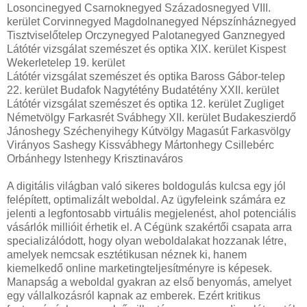
Losoncinegyed Csarnoknegyed Századosnegyed VIII.
kerület Corvinnegyed Magdolnanegyed Népszínháznegyed
Tisztviselőtelep Orczynegyed Palotanegyed Ganznegyed
Látótér vizsgálat szemészet és optika XIX. kerület Kispest
Wekerletelep 19. kerület
Látótér vizsgálat szemészet és optika Baross Gábor-telep
22. kerület Budafok Nagytétény Budatétény XXII. kerület
Látótér vizsgálat szemészet és optika 12. kerület Zugliget
Németvölgy Farkasrét Svábhegy XII. kerület Budakeszierdő
Jánoshegy Széchenyihegy Kútvölgy Magasút Farkasvölgy
Virányos Sashegy Kissvábhegy Mártonhegy Csillebérc
Orbánhegy Istenhegy Krisztinaváros
A digitális világban való sikeres boldogulás kulcsa egy jól
felépített, optimalizált weboldal. Az ügyfeleink számára ez
jelenti a legfontosabb virtuális megjelenést, ahol potenciális
vásárlók millióit érhetik el. A Cégünk szakértői csapata arra
specializálódott, hogy olyan weboldalakat hozzanak létre,
amelyek nemcsak esztétikusan néznek ki, hanem
kiemelkedő online marketingteljesítményre is képesek.
Manapság a weboldal gyakran az első benyomás, amelyet
egy vállalkozásról kapnak az emberek. Ezért kritikus