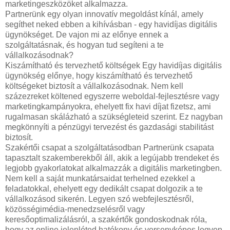
marketingeszközöket alkalmazza.
Partnerünk egy olyan innovatív megoldást kínál, amely
segíthet neked ebben a kihívásban - egy havidíjas digitális
ügynökséget. De vajon mi az előnye ennek a
szolgáltatásnak, és hogyan tud segíteni a te
vállalkozásodnak?
Kiszámítható és tervezhető költségek Egy havidíjas digitális
ügynökség előnye, hogy kiszámítható és tervezhető
költségeket biztosít a vállalkozásodnak. Nem kell
százezreket költened egyszerre weboldal-fejlesztésre vagy
marketingkampányokra, ehelyett fix havi díjat fizetsz, ami
rugalmasan skálázható a szükségleteid szerint. Ez nagyban
megkönnyíti a pénzügyi tervezést és gazdasági stabilitást
biztosít.
Szakértői csapat a szolgáltatásodban Partnerünk csapata
tapasztalt szakemberekből áll, akik a legújabb trendeket és
legjobb gyakorlatokat alkalmazzák a digitális marketingben.
Nem kell a saját munkatársaidat terhelned ezekkel a
feladatokkal, ehelyett egy dedikált csapat dolgozik a te
vállalkozásod sikerén. Legyen szó webfejlesztésről,
közösségimédia-menedzselésről vagy
keresőoptimalizálásról, a szakértők gondoskodnak róla,
hogy az online jelenléted hatékony és versenyképes legyen.