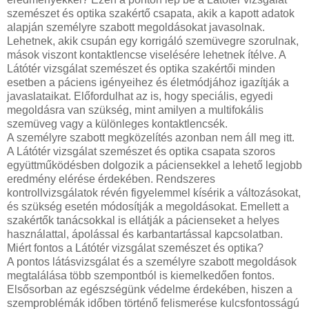
szemészet és optika szakértő csapata, akik a kapott adatok
alapján személyre szabott megoldásokat javasolnak.
Lehetnek, akik csupán egy korrigáló szemüvegre szorulnak,
mások viszont kontaktlencse viselésére lehetnek ítélve. A
Látótér vizsgálat szemészet és optika szakértői minden
esetben a páciens igényeihez és életmódjához igazítják a
javaslataikat. Előfordulhat az is, hogy speciális, egyedi
megoldásra van szükség, mint amilyen a multifokális
szemüveg vagy a különleges kontaktlencsék.
A személyre szabott megközelítés azonban nem áll meg itt.
A Látótér vizsgálat szemészet és optika csapata szoros
együttműködésben dolgozik a páciensekkel a lehető legjobb
eredmény elérése érdekében. Rendszeres
kontrollvizsgálatok révén figyelemmel kísérik a változásokat,
és szükség esetén módosítják a megoldásokat. Emellett a
szakértők tanácsokkal is ellátják a pácienseket a helyes
használattal, ápolással és karbantartással kapcsolatban.
Miért fontos a Látótér vizsgálat szemészet és optika?
A pontos látásvizsgálat és a személyre szabott megoldások
megtalálása több szempontból is kiemelkedően fontos.
Elsősorban az egészségünk védelme érdekében, hiszen a
szemproblémák időben történő felismerése kulcsfontosságú