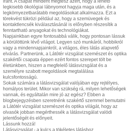
iránt. A csapat mindent megtesz azért, hogy a lehető
legkisebb ökológiai lábnyomot hagyja maga után, és a
legkörnyezetbarátabb megoldásokat alkalmazza. Ezt a
törekvést tükrözi például az, hogy a szemüvegek és
kontaktlencsék kiválasztásánál is előnyben részesítik a
fenntartható anyagokat és technológiákat.
Napjainkban egyre fontosabbá válik, hogy pontosan lássuk
a körülöttünk lévő világot. Legyen szó munkáról, hobbikról
vagy a mindennapjainkról, a világos, éles látás alapvető
elvárás. Partnerünk, a Látótér vizsgálat szemészet és optika
szakértői csapata éppen ezért fontos szerepet tölt be
életünkben, hiszen a megfelelő látásvizsgálat és a
személyre szabott megoldások megtalálása
kulcsfontosságú.
Sokak számára a látásvizsgálat valójában egy rejtélyes,
homályos terület. Mikor van szükség rá, milyen lehetőségek
vannak, és egyáltalán mire jó az egész? Ebben a
blogbejegyzésben szeretnénk szakértő szemmel bemutatni
a Látótér vizsgálat szemészet és optika világát, hogy az
olvasók jobban megérthessék a látásvizsgálat valódi
jelentőségét és előnyeit.
Lássunk hozzá!
Látásvizsgálat - a kulcs a tökéletes látáshoz