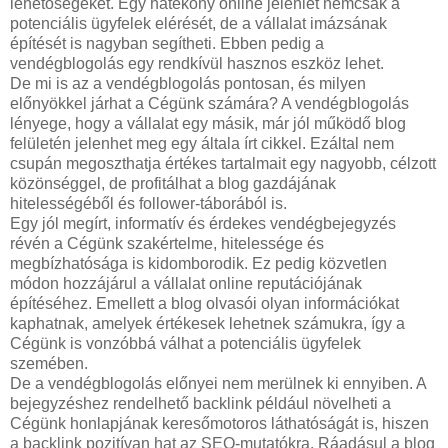
lehetőségeket. Egy hatékony online jelenlét nemcsak a
potenciális ügyfelek elérését, de a vállalat imázsának
építését is nagyban segítheti. Ebben pedig a
vendégblogolás egy rendkívül hasznos eszköz lehet.
De mi is az a vendégblogolás pontosan, és milyen
előnyökkel járhat a Cégünk számára? A vendégblogolás
lényege, hogy a vállalat egy másik, már jól működő blog
felületén jelenhet meg egy általa írt cikkel. Ezáltal nem
csupán megoszthatja értékes tartalmait egy nagyobb, célzott
közönséggel, de profitálhat a blog gazdájának
hitelességéből és follower-táborából is.
Egy jól megírt, informatív és érdekes vendégbejegyzés
révén a Cégünk szakértelme, hitelessége és
megbízhatósága is kidomborodik. Ez pedig közvetlen
módon hozzájárul a vállalat online reputációjának
építéséhez. Emellett a blog olvasói olyan információkat
kaphatnak, amelyek értékesek lehetnek számukra, így a
Cégünk is vonzóbbá válhat a potenciális ügyfelek
szemében.
De a vendégblogolás előnyei nem merülnek ki ennyiben. A
bejegyzéshez rendelhető backlink például növelheti a
Cégünk honlapjának keresőmotoros láthatóságát is, hiszen
a backlink pozitívan hat az SEO-mutatókra. Ráadásul a blog