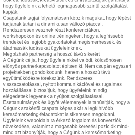
hogy ügyfeleink a lehető legmagasabb szintű szolgáltatást
kapják.
Csapatunk tagjai folyamatosan képzik magukat, hogy lépést
tudjanak tartani a dinamikusan változó piaccal.
Rendszeresen vesznek részt konferenciákon,
workshopokon és online tréningeken, hogy a legfrissebb
trendeket és legjobb gyakorlatokat megismerhessék, és
átadhassák tudásukat ügyfeleinknek.
Megbízható partnerség a hosszú távú sikerért
A Cégünk célja, hogy ügyfeleinkkel valódi, kölcsönösen
előnyös partnerkapcsolatot építsen ki. Nem csupán egyszeri
projektekben gondolkodunk, hanem a hosszú távú
együttműködésre törekszünk. Rendszeres
visszacsatolással, nyitott kommunikációval és rugalmas
hozzáállással biztosítjuk, hogy ügyfeleink mindig
elégedettek legyenek a nyújtott szolgáltatással.
Esettanulmányok és ügyfélvélemények is tanúsítják, hogy a
Cégünk szakértői csapata képes akár a legkihívóbb
keresőmarketing-feladatokat is sikeresen megoldani.
Ügyfeleink weboldalaira érkező forgalom és konverziók
növekedése, valamint a magasabb keresési pozíciók mind-
mind azt bizonyítják, hogy a Cégünk a keresőmarketing-