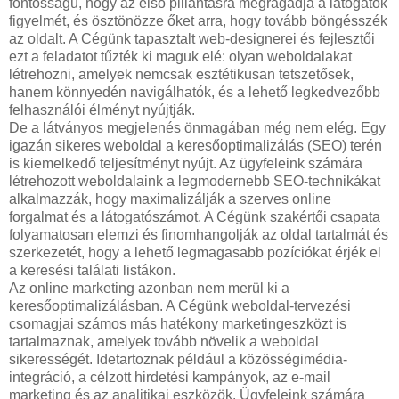
fontosságú, hogy az első pillantásra megragadja a látogatók
figyelmét, és ösztönözze őket arra, hogy tovább böngésszék
az oldalt. A Cégünk tapasztalt web-designerei és fejlesztői
ezt a feladatot tűzték ki maguk elé: olyan weboldalakat
létrehozni, amelyek nemcsak esztétikusan tetszetősek,
hanem könnyedén navigálhatók, és a lehető legkedvezőbb
felhasználói élményt nyújtják.
De a látványos megjelenés önmagában még nem elég. Egy
igazán sikeres weboldal a keresőoptimalizálás (SEO) terén
is kiemelkedő teljesítményt nyújt. Az ügyfeleink számára
létrehozott weboldalaink a legmodernebb SEO-technikákat
alkalmazzák, hogy maximalizálják a szerves online
forgalmat és a látogatószámot. A Cégünk szakértői csapata
folyamatosan elemzi és finomhangolják az oldal tartalmát és
szerkezetét, hogy a lehető legmagasabb pozíciókat érjék el
a keresési találati listákon.
Az online marketing azonban nem merül ki a
keresőoptimalizálásban. A Cégünk weboldal-tervezési
csomagjai számos más hatékony marketingeszközt is
tartalmaznak, amelyek tovább növelik a weboldal
sikerességét. Idetartoznak például a közösségimédia-
integráció, a célzott hirdetési kampányok, az e-mail
marketing és az analitikai eszközök. Ügyfeleink számára