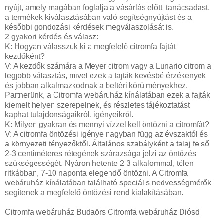
nyújt, amely magában foglalja a vásárlás előtti tanácsadást,
a termékek kiválasztásában való segítségnyújtást és a
későbbi gondozási kérdések megválaszolását is.
2 gyakori kérdés és válasz:
K: Hogyan válasszuk ki a megfelelő citromfa fajtát
kezdőként?
V: A kezdők számára a Meyer citrom vagy a Lunario citrom a
legjobb választás, mivel ezek a fajták kevésbé érzékenyek
és jobban alkalmazkodnak a beltéri körülményekhez.
Partnerünk, a Citromfa webáruház kínálatában ezek a fajták
kiemelt helyen szerepelnek, és részletes tájékoztatást
kaphat tulajdonságaikról, igényeikről.
K: Milyen gyakran és mennyi vízzel kell öntözni a citromfát?
V: A citromfa öntözési igénye nagyban függ az évszaktól és
a környezeti tényezőktől. Általános szabályként a talaj felső
2-3 centiméteres rétegének szárazsága jelzi az öntözés
szükségességét. Nyáron hetente 2-3 alkalommal, télen
ritkábban, 7-10 naponta elegendő öntözni. A Citromfa
webáruház kínálatában található speciális nedvességmérők
segítenek a megfelelő öntözési rend kialakításában.
Citromfa webáruház Budaörs Citromfa webáruház Diósd