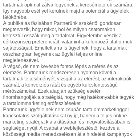
tartalmak optimalizálva legyenek a keresőmotorok számára,
így nagyobb eséllyel kerülnek majd a potenciális ügyfelek
látókörébe.
A publikálás fázisában Partnerünk szakértői gondosan
megtervezik, hogy mikor, hol és milyen csatornákon
keresztül osszák meg a tartalmat. Figyelembe veszik a
célközönség preferenciáit, valamint a különböző platformok
sajátosságait. Emellett arra is ügyelnek, hogy a tartalmak
összhangban legyenek az ügyfél teljes online
megjelenésével.
A végső, de nem kevésbé fontos lépés a mérés és az
elemzés. Partnerünk rendszeresen nyomon követi a
tartalmak teljesítményét, vizsgálja az elérést, az interakciók
számát, a konverziós rátát és egyéb kulcsfontosságú
mérőszámokat. Ezek alapján szükség esetén
finomhangolják a stratégiát, hogy még hatékonyabbá tegyék
a tartalommarketing erőfeszítéseket.
Partnerünk ügyfeleinek nem csupán tartalommarketinggel
kapcsolatos szolgáltatásokat nyújt, hanem a teljes online
marketing stratégia kialakításában és megvalósításában is
segítséget nyújt. A csapat a webfejlesztéstől kezdve a
közösségi média menedzselésen át a hirdetési kampányok