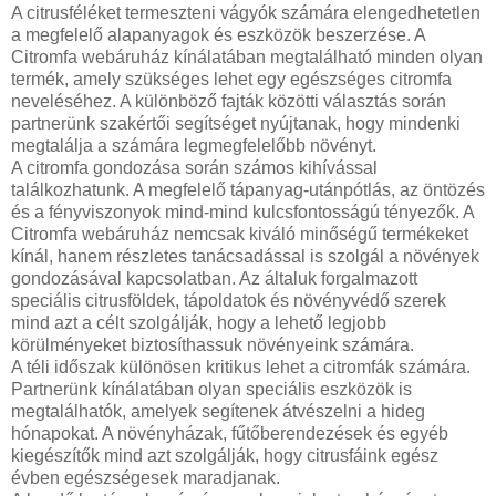
A citrusféléket termeszteni vágyók számára elengedhetetlen
a megfelelő alapanyagok és eszközök beszerzése. A
Citromfa webáruház kínálatában megtalálható minden olyan
termék, amely szükséges lehet egy egészséges citromfa
neveléséhez. A különböző fajták közötti választás során
partnerünk szakértői segítséget nyújtanak, hogy mindenki
megtalálja a számára legmegfelelőbb növényt.
A citromfa gondozása során számos kihívással
találkozhatunk. A megfelelő tápanyag-utánpótlás, az öntözés
és a fényviszonyok mind-mind kulcsfontosságú tényezők. A
Citromfa webáruház nemcsak kiváló minőségű termékeket
kínál, hanem részletes tanácsadással is szolgál a növények
gondozásával kapcsolatban. Az általuk forgalmazott
speciális citrusföldek, tápoldatok és növényvédő szerek
mind azt a célt szolgálják, hogy a lehető legjobb
körülményeket biztosíthassuk növényeink számára.
A téli időszak különösen kritikus lehet a citromfák számára.
Partnerünk kínálatában olyan speciális eszközök is
megtalálhatók, amelyek segítenek átvészelni a hideg
hónapokat. A növényházak, fűtőberendezések és egyéb
kiegészítők mind azt szolgálják, hogy citrusfáink egész
évben egészségesek maradjanak.