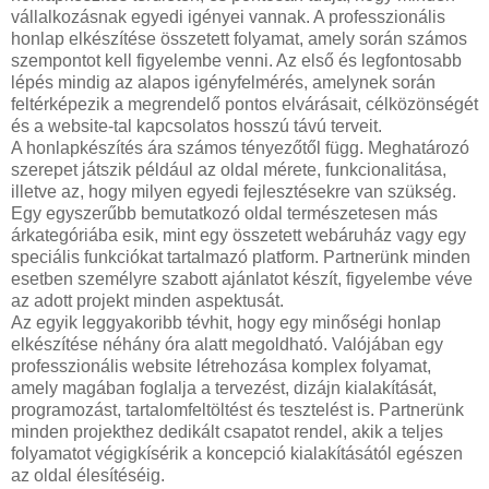
vállalkozásnak egyedi igényei vannak. A professzionális
honlap elkészítése összetett folyamat, amely során számos
szempontot kell figyelembe venni. Az első és legfontosabb
lépés mindig az alapos igényfelmérés, amelynek során
feltérképezik a megrendelő pontos elvárásait, célközönségét
és a website-tal kapcsolatos hosszú távú terveit.
A honlapkészítés ára számos tényezőtől függ. Meghatározó
szerepet játszik például az oldal mérete, funkcionalitása,
illetve az, hogy milyen egyedi fejlesztésekre van szükség.
Egy egyszerűbb bemutatkozó oldal természetesen más
árkategóriába esik, mint egy összetett webáruház vagy egy
speciális funkciókat tartalmazó platform. Partnerünk minden
esetben személyre szabott ajánlatot készít, figyelembe véve
az adott projekt minden aspektusát.
Az egyik leggyakoribb tévhit, hogy egy minőségi honlap
elkészítése néhány óra alatt megoldható. Valójában egy
professzionális website létrehozása komplex folyamat,
amely magában foglalja a tervezést, dizájn kialakítását,
programozást, tartalomfeltöltést és tesztelést is. Partnerünk
minden projekthez dedikált csapatot rendel, akik a teljes
folyamatot végigkísérik a koncepció kialakításától egészen
az oldal élesítéséig.