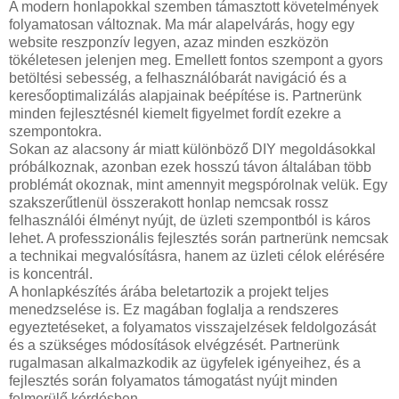
A modern honlapokkal szemben támasztott követelmények
folyamatosan változnak. Ma már alapelvárás, hogy egy
website reszponzív legyen, azaz minden eszközön
tökéletesen jelenjen meg. Emellett fontos szempont a gyors
betöltési sebesség, a felhasználóbarát navigáció és a
keresőoptimalizálás alapjainak beépítése is. Partnerünk
minden fejlesztésnél kiemelt figyelmet fordít ezekre a
szempontokra.
Sokan az alacsony ár miatt különböző DIY megoldásokkal
próbálkoznak, azonban ezek hosszú távon általában több
problémát okoznak, mint amennyit megspórolnak velük. Egy
szakszerűtlenül összerakott honlap nemcsak rossz
felhasználói élményt nyújt, de üzleti szempontból is káros
lehet. A professzionális fejlesztés során partnerünk nemcsak
a technikai megvalósításra, hanem az üzleti célok elérésére
is koncentrál.
A honlapkészítés árába beletartozik a projekt teljes
menedzselése is. Ez magában foglalja a rendszeres
egyeztetéseket, a folyamatos visszajelzések feldolgozását
és a szükséges módosítások elvégzését. Partnerünk
rugalmasan alkalmazkodik az ügyfelek igényeihez, és a
fejlesztés során folyamatos támogatást nyújt minden
felmerülő kérdésben.