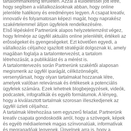
tartalommarketing területén. Azzal a küldetéssel jött létre,
hogy segítsen a vállalkozásoknak abban, hogy online
jelenléte hatékony és eredményes legyen. A csapat kreatív,
innovatív és folyamatosan képezi magát, hogy naprakész
szakértelemmel álljon ügyfeleik rendelkezésére.
Első lépésként Partnerünk alapos helyzetelemzést végez,
hogy felmérje az ügyfél aktuális online jelenlétét, értékeli az
erősségeket és gyengeségeket. Ezt követően egyedi, a
vállalkozás céljaihoz igazított stratégiát dolgoznak ki, amely
magában foglalja a tartalomtervezést, a tartalom
létrehozását, a publikálást és a mérést is.
A tartalomtervezés során Partnerünk szakértői alaposan
megismerik az ügyfél iparágát, célközönségét,
versenytársait, hogy olyan tartalmakat hozzanak létre,
amelyek valóban relevánsak és értékesek a potenciális
ügyfelek számára. Ezek lehetnek blogbejegyzések, videók,
podcastek, infografikák és egyéb formátumok. A lényeg,
hogy a kiválasztott tartalmak szorosan illeszkedjenek az
ügyfél üzleti céljaihoz.
A tartalmak létrehozása sem egyszerű feladat. Partnerünk
kreatív csapata gondoskodik arról, hogy a szövegek, képek
és egyéb médiaelemek magas színvonalúak, informatívak
és megragadóak legyenek. Ügyelnek arra is, hogy a