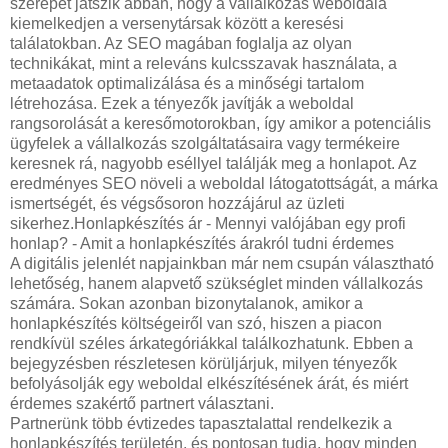
szerepet játszik abban, hogy a vállalkozás weboldala
kiemelkedjen a versenytársak között a keresési
találatokban. Az SEO magában foglalja az olyan
technikákat, mint a releváns kulcsszavak használata, a
metaadatok optimalizálása és a minőségi tartalom
létrehozása. Ezek a tényezők javítják a weboldal
rangsorolását a keresőmotorokban, így amikor a potenciális
ügyfelek a vállalkozás szolgáltatásaira vagy termékeire
keresnek rá, nagyobb eséllyel találják meg a honlapot. Az
eredményes SEO növeli a weboldal látogatottságát, a márka
ismertségét, és végsősoron hozzájárul az üzleti
sikerhez.Honlapkészítés ár - Mennyi valójában egy profi
honlap? - Amit a honlapkészítés árakról tudni érdemes
A digitális jelenlét napjainkban már nem csupán választható
lehetőség, hanem alapvető szükséglet minden vállalkozás
számára. Sokan azonban bizonytalanok, amikor a
honlapkészítés költségeiről van szó, hiszen a piacon
rendkívül széles árkategóriákkal találkozhatunk. Ebben a
bejegyzésben részletesen körüljárjuk, milyen tényezők
befolyásolják egy weboldal elkészítésének árát, és miért
érdemes szakértő partnert választani.
Partnerünk több évtizedes tapasztalattal rendelkezik a
honlapkészítés területén, és pontosan tudja, hogy minden