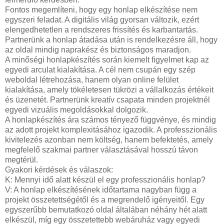
Fontos megemlíteni, hogy egy honlap elkészítése nem
egyszeri feladat. A digitális világ gyorsan változik, ezért
elengedhetetlen a rendszeres frissítés és karbantartás.
Partnerünk a honlap átadása után is rendelkezésre áll, hogy
az oldal mindig naprakész és biztonságos maradjon.
A minőségi honlapkészítés során kiemelt figyelmet kap az
egyedi arculat kialakítása. A cél nem csupán egy szép
weboldal létrehozása, hanem olyan online felület
kialakítása, amely tökéletesen tükrözi a vállalkozás értékeit
és üzenetét. Partnerünk kreatív csapata minden projektnél
egyedi vizuális megoldásokkal dolgozik.
A honlapkészítés ára számos tényező függvénye, és mindig
az adott projekt komplexitásához igazodik. A professzionális
kivitelezés azonban nem költség, hanem befektetés, amely
megfelelő szakmai partner választásával hosszú távon
megtérül.
Gyakori kérdések és válaszok:
K: Mennyi idő alatt készül el egy professzionális honlap?
V: A honlap elkészítésének időtartama nagyban függ a
projekt összetettségétől és a megrendelő igényeitől. Egy
egyszerűbb bemutatkozó oldal általában néhány hét alatt
elkészül, míg egy összetettebb webáruház vagy egyedi