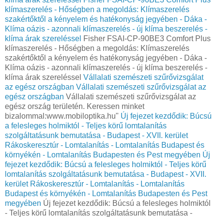
klímaszerelés - Hőségben a megoldás: Klímaszerelés
szakértőktől a kényelem és hatékonyság jegyében - Dáka -
Klíma oázis - azonnali klímaszerelés - új klíma beszerelés -
klíma árak szereléssel
Fisher FSAI-CP-90BE3 Comfort Plus
klímaszerelés - Hőségben a megoldás: Klímaszerelés
szakértőktől a kényelem és hatékonyság jegyében - Dáka -
Klíma oázis - azonnali klímaszerelés - új klíma beszerelés -
klíma árak szereléssel
Vállalati szemészeti szűrővizsgálat
az egész országban
Vállalati szemészeti szűrővizsgálat az
egész országban
Vállalati szemészeti szűrővizsgálat az
egész ország területén. Keressen minket
bizalommal:www.mobiloptika.hu"
Új fejezet kezdődik: Búcsú
a felesleges holmiktól - Teljes körű lomtalanítás
szolgáltatásunk bemutatása - Budapest - XVII. kerület
Rákoskeresztúr - Lomtalanítás - Lomtalanítás Budapest és
környékén - Lomtalanítás Budapesten és Pest megyében
Új
fejezet kezdődik: Búcsú a felesleges holmiktól - Teljes körű
lomtalanítás szolgáltatásunk bemutatása - Budapest - XVII.
kerület Rákoskeresztúr - Lomtalanítás - Lomtalanítás
Budapest és környékén - Lomtalanítás Budapesten és Pest
megyében
Új fejezet kezdődik: Búcsú a felesleges holmiktól
- Teljes körű lomtalanítás szolgáltatásunk bemutatása -