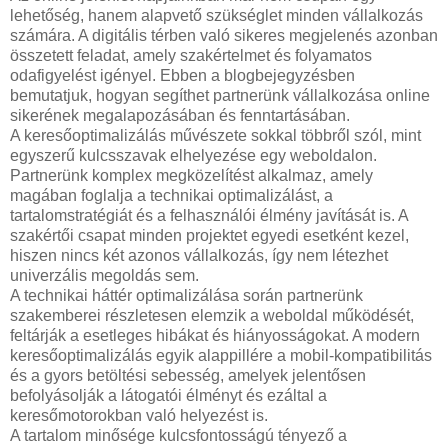
lehetőség, hanem alapvető szükséglet minden vállalkozás
számára. A digitális térben való sikeres megjelenés azonban
összetett feladat, amely szakértelmet és folyamatos
odafigyelést igényel. Ebben a blogbejegyzésben
bemutatjuk, hogyan segíthet partnerünk vállalkozása online
sikerének megalapozásában és fenntartásában.
A keresőoptimalizálás művészete sokkal többről szól, mint
egyszerű kulcsszavak elhelyezése egy weboldalon.
Partnerünk komplex megközelítést alkalmaz, amely
magában foglalja a technikai optimalizálást, a
tartalomstratégiát és a felhasználói élmény javítását is. A
szakértői csapat minden projektet egyedi esetként kezel,
hiszen nincs két azonos vállalkozás, így nem létezhet
univerzális megoldás sem.
A technikai háttér optimalizálása során partnerünk
szakemberei részletesen elemzik a weboldal működését,
feltárják a esetleges hibákat és hiányosságokat. A modern
keresőoptimalizálás egyik alappillére a mobil-kompatibilitás
és a gyors betöltési sebesség, amelyek jelentősen
befolyásolják a látogatói élményt és ezáltal a
keresőmotorokban való helyezést is.
A tartalom minősége kulcsfontosságú tényező a