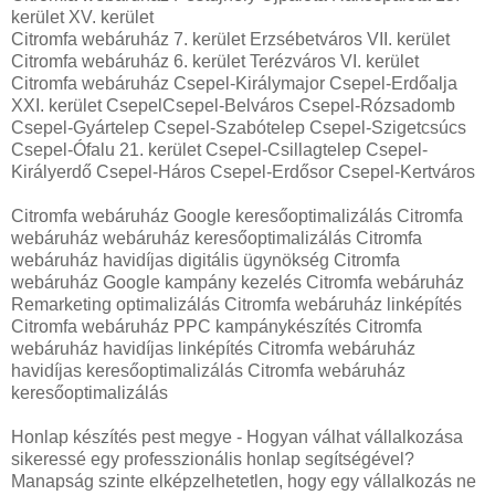
kerület XV. kerület
Citromfa webáruház 7. kerület Erzsébetváros VII. kerület
Citromfa webáruház 6. kerület Terézváros VI. kerület
Citromfa webáruház Csepel-Királymajor Csepel-Erdőalja
XXI. kerület CsepelCsepel-Belváros Csepel-Rózsadomb
Csepel-Gyártelep Csepel-Szabótelep Csepel-Szigetcsúcs
Csepel-Ófalu 21. kerület Csepel-Csillagtelep Csepel-
Királyerdő Csepel-Háros Csepel-Erdősor Csepel-Kertváros
Citromfa webáruház Google keresőoptimalizálás Citromfa
webáruház webáruház keresőoptimalizálás Citromfa
webáruház havidíjas digitális ügynökség Citromfa
webáruház Google kampány kezelés Citromfa webáruház
Remarketing optimalizálás Citromfa webáruház linképítés
Citromfa webáruház PPC kampánykészítés Citromfa
webáruház havidíjas linképítés Citromfa webáruház
havidíjas keresőoptimalizálás Citromfa webáruház
keresőoptimalizálás
Honlap készítés pest megye - Hogyan válhat vállalkozása
sikeressé egy professzionális honlap segítségével?
Manapság szinte elképzelhetetlen, hogy egy vállalkozás ne