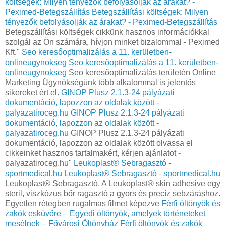
költségek: Milyen tényezők befolyásolják az árakat? -
Peximed-Betegszállítás
Betegszállítási költségek: Milyen
tényezők befolyásolják az árakat? - Peximed-Betegszállítás
Betegszállítási költségek cikkünk hasznos információkkal
szolgál az Ön számára, hívjon minket bizalommal - Peximed
Kft."
Seo keresőoptimalizálás a 11. kerületben-
onlineugynokseg
Seo keresőoptimalizálás a 11. kerületben-
onlineugynokseg
Seo keresőoptimalizálás területén Online
Marketing Ügynökségünk több alkalommal is jelentős
sikereket ért el.
GINOP Plusz 2.1.3-24 pályázati
dokumentáció, lapozzon az oldalak között -
palyazatiroceg.hu
GINOP Plusz 2.1.3-24 pályázati
dokumentáció, lapozzon az oldalak között -
palyazatiroceg.hu
GINOP Plusz 2.1.3-24 pályázati
dokumentáció, lapozzon az oldalak között olvassa el
cikkeinket hasznos tartalmakért, kérjen ajánlatot -
palyazatiroceg.hu"
Leukoplast® Sebragasztó -
sportmedical.hu
Leukoplast® Sebragasztó - sportmedical.hu
Leukoplast® Sebragasztó, A Leukoplast® skin adhesive egy
steril, viszkózus bőr ragasztó a gyors és precíz sebzáráshoz.
Egyetlen rétegben rugalmas filmet képezve
Férfi öltönyök és
zakók esküvőre – Egyedi öltönyök, amelyek történeteket
mesélnek – Fővárosi Öltönyház
Férfi öltönyök és zakók