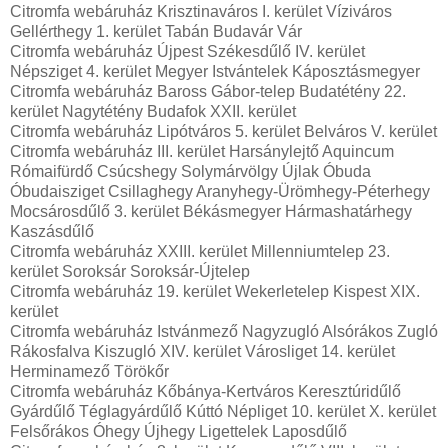
Citromfa webáruház Krisztinaváros I. kerület Víziváros
Gellérthegy 1. kerület Tabán Budavár Vár
Citromfa webáruház Újpest Székesdűlő IV. kerület
Népsziget 4. kerület Megyer Istvántelek Káposztásmegyer
Citromfa webáruház Baross Gábor-telep Budatétény 22.
kerület Nagytétény Budafok XXII. kerület
Citromfa webáruház Lipótváros 5. kerület Belváros V. kerület
Citromfa webáruház III. kerület Harsánylejtő Aquincum
Rómaifürdő Csúcshegy Solymárvölgy Újlak Óbuda
Óbudaisziget Csillaghegy Aranyhegy-Ürömhegy-Péterhegy
Mocsárosdűlő 3. kerület Békásmegyer Hármashatárhegy
Kaszásdűlő
Citromfa webáruház XXIII. kerület Millenniumtelep 23.
kerület Soroksár Soroksár-Újtelep
Citromfa webáruház 19. kerület Wekerletelep Kispest XIX.
kerület
Citromfa webáruház Istvánmező Nagyzugló Alsórákos Zugló
Rákosfalva Kiszugló XIV. kerület Városliget 14. kerület
Herminamező Törökőr
Citromfa webáruház Kőbánya-Kertváros Keresztúridűlő
Gyárdűlő Téglagyárdűlő Kúttó Népliget 10. kerület X. kerület
Felsőrákos Óhegy Újhegy Ligettelek Laposdűlő