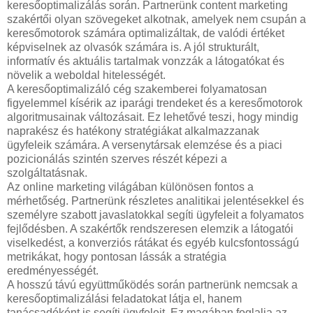
keresőoptimalizálás során. Partnerünk content marketing
szakértői olyan szövegeket alkotnak, amelyek nem csupán a
keresőmotorok számára optimalizáltak, de valódi értéket
képviselnek az olvasók számára is. A jól strukturált,
informatív és aktuális tartalmak vonzzák a látogatókat és
növelik a weboldal hitelességét.
A keresőoptimalizáló cég szakemberei folyamatosan
figyelemmel kísérik az iparági trendeket és a keresőmotorok
algoritmusainak változásait. Ez lehetővé teszi, hogy mindig
naprakész és hatékony stratégiákat alkalmazzanak
ügyfeleik számára. A versenytársak elemzése és a piaci
pozicionálás szintén szerves részét képezi a
szolgáltatásnak.
Az online marketing világában különösen fontos a
mérhetőség. Partnerünk részletes analitikai jelentésekkel és
személyre szabott javaslatokkal segíti ügyfeleit a folyamatos
fejlődésben. A szakértők rendszeresen elemzik a látogatói
viselkedést, a konverziós rátákat és egyéb kulcsfontosságú
metrikákat, hogy pontosan lássák a stratégia
eredményességét.
A hosszú távú együttműködés során partnerünk nemcsak a
keresőoptimalizálási feladatokat látja el, hanem
tanácsadóként is segíti ügyfeleit. Ez magában foglalja az