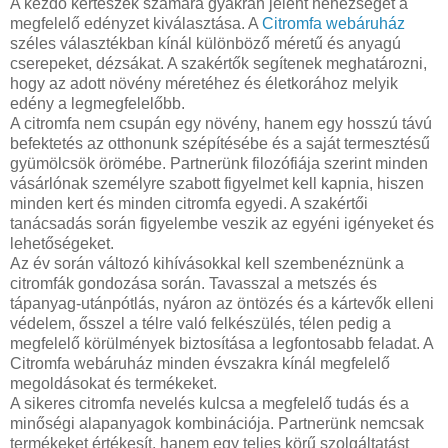
A kezdő kertészek számára gyakran jelent nehézséget a
megfelelő edényzet kiválasztása. A
Citromfa webáruház
széles választékban kínál különböző méretű és anyagú
cserepeket, dézsákat. A szakértők segítenek meghatározni,
hogy az adott növény méretéhez és életkorához melyik
edény a legmegfelelőbb.
A citromfa nem csupán egy növény, hanem egy hosszú távú
befektetés az otthonunk szépítésébe és a saját termesztésű
gyümölcsök örömébe. Partnerünk filozófiája szerint minden
vásárlónak személyre szabott figyelmet kell kapnia, hiszen
minden kert és minden citromfa egyedi. A szakértői
tanácsadás során figyelembe veszik az egyéni igényeket és
lehetőségeket.
Az év során változó kihívásokkal kell szembenéznünk a
citromfák gondozása során. Tavasszal a metszés és
tápanyag-utánpótlás, nyáron az öntözés és a kártevők elleni
védelem, ősszel a télre való felkészülés, télen pedig a
megfelelő körülmények biztosítása a legfontosabb feladat. A
Citromfa webáruház minden évszakra kínál megfelelő
megoldásokat és termékeket.
A sikeres citromfa nevelés kulcsa a megfelelő tudás és a
minőségi alapanyagok kombinációja. Partnerünk nemcsak
termékeket értékesít, hanem egy teljes körű szolgáltatást