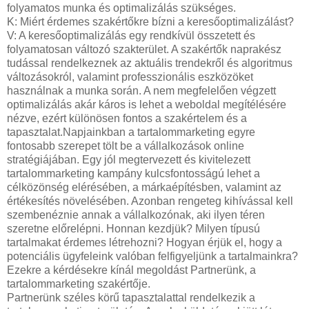
folyamatos munka és optimalizálás szükséges.
K: Miért érdemes szakértőkre bízni a keresőoptimalizálást?
V: A keresőoptimalizálás egy rendkívül összetett és
folyamatosan változó szakterület. A szakértők naprakész
tudással rendelkeznek az aktuális trendekről és algoritmus
változásokról, valamint professzionális eszközöket
használnak a munka során. A nem megfelelően végzett
optimalizálás akár káros is lehet a weboldal megítélésére
nézve, ezért különösen fontos a szakértelem és a
tapasztalat.Napjainkban a tartalommarketing egyre
fontosabb szerepet tölt be a vállalkozások online
stratégiájában. Egy jól megtervezett és kivitelezett
tartalommarketing kampány kulcsfontosságú lehet a
célközönség elérésében, a márkaépítésben, valamint az
értékesítés növelésében. Azonban rengeteg kihívással kell
szembenéznie annak a vállalkozónak, aki ilyen téren
szeretne előrelépni. Honnan kezdjük? Milyen típusú
tartalmakat érdemes létrehozni? Hogyan érjük el, hogy a
potenciális ügyfeleink valóban felfigyeljünk a tartalmainkra?
Ezekre a kérdésekre kínál megoldást Partnerünk, a
tartalommarketing szakértője.
Partnerünk széles körű tapasztalattal rendelkezik a