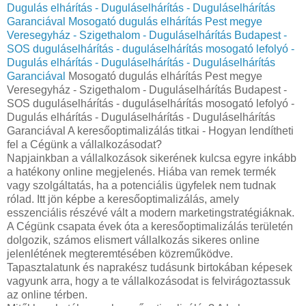
Dugulás elhárítás - Duguláselhárítás - Duguláselhárítás
Garanciával
Mosogató dugulás elhárítás Pest megye
Veresegyház - Szigethalom - Duguláselhárítás Budapest -
SOS duguláselhárítás - duguláselhárítás mosogató lefolyó -
Dugulás elhárítás - Duguláselhárítás - Duguláselhárítás
Garanciával
Mosogató dugulás elhárítás Pest megye
Veresegyház - Szigethalom - Duguláselhárítás Budapest -
SOS duguláselhárítás - duguláselhárítás mosogató lefolyó -
Dugulás elhárítás - Duguláselhárítás - Duguláselhárítás
Garanciával A keresőoptimalizálás titkai - Hogyan lendítheti
fel a Cégünk a vállalkozásodat?
Napjainkban a vállalkozások sikerének kulcsa egyre inkább
a hatékony online megjelenés. Hiába van remek termék
vagy szolgáltatás, ha a potenciális ügyfelek nem tudnak
rólad. Itt jön képbe a keresőoptimalizálás, amely
esszenciális részévé vált a modern marketingstratégiáknak.
A Cégünk csapata évek óta a keresőoptimalizálás területén
dolgozik, számos elismert vállalkozás sikeres online
jelenlétének megteremtésében közreműködve.
Tapasztalatunk és naprakész tudásunk birtokában képesek
vagyunk arra, hogy a te vállalkozásodat is felvirágoztassuk
az online térben.