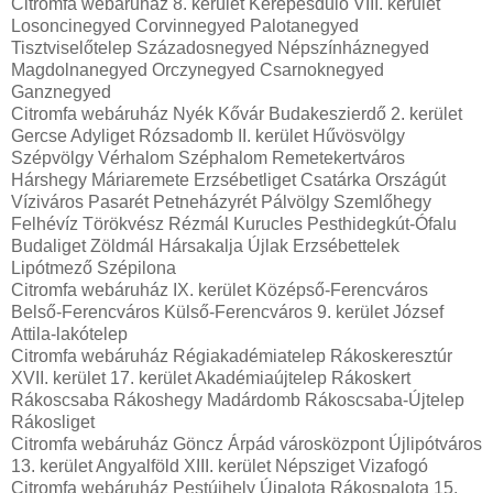
Citromfa webáruház 8. kerület Kerepesdűlő VIII. kerület
Losoncinegyed Corvinnegyed Palotanegyed
Tisztviselőtelep Századosnegyed Népszínháznegyed
Magdolnanegyed Orczynegyed Csarnoknegyed
Ganznegyed
Citromfa webáruház Nyék Kővár Budakeszierdő 2. kerület
Gercse Adyliget Rózsadomb II. kerület Hűvösvölgy
Szépvölgy Vérhalom Széphalom Remetekertváros
Hárshegy Máriaremete Erzsébetliget Csatárka Országút
Víziváros Pasarét Petneházyrét Pálvölgy Szemlőhegy
Felhévíz Törökvész Rézmál Kurucles Pesthidegkút-Ófalu
Budaliget Zöldmál Hársakalja Újlak Erzsébettelek
Lipótmező Szépilona
Citromfa webáruház IX. kerület Középső-Ferencváros
Belső-Ferencváros Külső-Ferencváros 9. kerület József
Attila-lakótelep
Citromfa webáruház Régiakadémiatelep Rákoskeresztúr
XVII. kerület 17. kerület Akadémiaújtelep Rákoskert
Rákoscsaba Rákoshegy Madárdomb Rákoscsaba-Újtelep
Rákosliget
Citromfa webáruház Göncz Árpád városközpont Újlipótváros
13. kerület Angyalföld XIII. kerület Népsziget Vizafogó
Citromfa webáruház Pestújhely Újpalota Rákospalota 15.