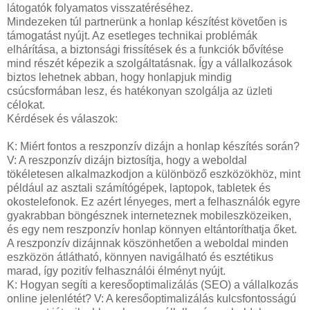
látogatók folyamatos visszatéréséhez.
Mindezeken túl partnerünk a honlap készítést követően is
támogatást nyújt. Az esetleges technikai problémák
elhárítása, a biztonsági frissítések és a funkciók bővítése
mind részét képezik a szolgáltatásnak. Így a vállalkozások
biztos lehetnek abban, hogy honlapjuk mindig
csúcsformában lesz, és hatékonyan szolgálja az üzleti
célokat.
Kérdések és válaszok:
K: Miért fontos a reszponzív dizájn a honlap készítés során?
V: A reszponzív dizájn biztosítja, hogy a weboldal
tökéletesen alkalmazkodjon a különböző eszközökhöz, mint
például az asztali számítógépek, laptopok, tabletek és
okostelefonok. Ez azért lényeges, mert a felhasználók egyre
gyakrabban böngésznek interneteznek mobileszközeiken,
és egy nem reszponzív honlap könnyen eltántoríthatja őket.
A reszponzív dizájnnak köszönhetően a weboldal minden
eszközön átlátható, könnyen navigálható és esztétikus
marad, így pozitív felhasználói élményt nyújt.
K: Hogyan segíti a keresőoptimalizálás (SEO) a vállalkozás
online jelenlétét? V: A keresőoptimalizálás kulcsfontosságú