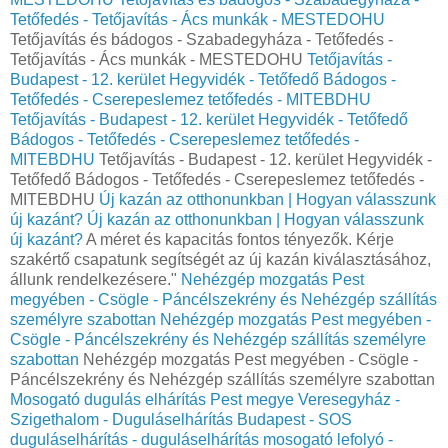
Tetőfedés - Tetőjavítás - Ács munkák - MESTEDOHU
Tetőjavítás és bádogos - Szabadegyháza - Tetőfedés -
Tetőjavítás - Ács munkák - MESTEDOHU
Tetőjavítás -
Budapest - 12. kerület Hegyvidék - Tetőfedő Bádogos -
Tetőfedés - Cserepeslemez tetőfedés - MITEBDHU
Tetőjavítás - Budapest - 12. kerület Hegyvidék - Tetőfedő
Bádogos - Tetőfedés - Cserepeslemez tetőfedés -
MITEBDHU
Tetőjavítás - Budapest - 12. kerület Hegyvidék -
Tetőfedő Bádogos - Tetőfedés - Cserepeslemez tetőfedés -
MITEBDHU
Új kazán az otthonunkban | Hogyan válasszunk
új kazánt?
Új kazán az otthonunkban | Hogyan válasszunk
új kazánt?
A méret és kapacitás fontos tényezők. Kérje
szakértő csapatunk segítségét az új kazán kiválasztásához,
állunk rendelkezésere."
Nehézgép mozgatás Pest
megyében - Csögle - Páncélszekrény és Nehézgép szállítás
személyre szabottan
Nehézgép mozgatás Pest megyében -
Csögle - Páncélszekrény és Nehézgép szállítás személyre
szabottan
Nehézgép mozgatás Pest megyében - Csögle -
Páncélszekrény és Nehézgép szállítás személyre szabottan
Mosogató dugulás elhárítás Pest megye Veresegyház -
Szigethalom - Duguláselhárítás Budapest - SOS
duguláselhárítás - duguláselhárítás mosogató lefolyó -