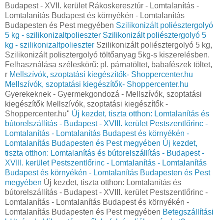
Budapest - XVII. kerület Rákoskeresztúr - Lomtalanítás -
Lomtalanítás Budapest és környékén - Lomtalanítás
Budapesten és Pest megyében
Szilikonizált poliésztergolyó
5 kg - szilikonizaltpolieszter
Szilikonizált poliésztergolyó 5
kg - szilikonizaltpolieszter
Szilikonizált poliésztergolyó 5 kg,
Szilikonizált polisztergolyó töltőanyag 5kg-s kiszerelésben.
Felhasználása széleskörű: pl. párnatöltet, babafészek töltet,
r
Mellszívók, szoptatási kiegészítők- Shoppercenter.hu
Mellszívók, szoptatási kiegészítők- Shoppercenter.hu
Gyerekeknek - Gyermekgondozá - Mellszívók, szoptatási
kiegészítők Mellszívók, szoptatási kiegészítők -
Shoppercenter.hu"
Új kezdet, tiszta otthon: Lomtalanítás és
bútorelszállítás - Budapest - XVIII. kerület Pestszentlőrinc -
Lomtalanítás - Lomtalanítás Budapest és környékén -
Lomtalanítás Budapesten és Pest megyében
Új kezdet,
tiszta otthon: Lomtalanítás és bútorelszállítás - Budapest -
XVIII. kerület Pestszentlőrinc - Lomtalanítás - Lomtalanítás
Budapest és környékén - Lomtalanítás Budapesten és Pest
megyében
Új kezdet, tiszta otthon: Lomtalanítás és
bútorelszállítás - Budapest - XVIII. kerület Pestszentlőrinc -
Lomtalanítás - Lomtalanítás Budapest és környékén -
Lomtalanítás Budapesten és Pest megyében
Betegszállítási