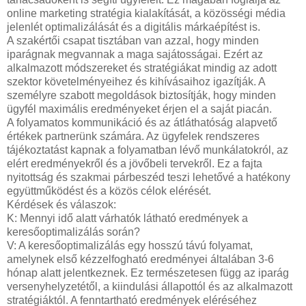
online marketing stratégia kialakítását, a közösségi média
jelenlét optimalizálását és a digitális márkaépítést is.
A szakértői csapat tisztában van azzal, hogy minden
iparágnak megvannak a maga sajátosságai. Ezért az
alkalmazott módszereket és stratégiákat mindig az adott
szektor követelményeihez és kihívásaihoz igazítják. A
személyre szabott megoldások biztosítják, hogy minden
ügyfél maximális eredményeket érjen el a saját piacán.
A folyamatos kommunikáció és az átláthatóság alapvető
értékek partnerünk számára. Az ügyfelek rendszeres
tájékoztatást kapnak a folyamatban lévő munkálatokról, az
elért eredményekről és a jövőbeli tervekről. Ez a fajta
nyitottság és szakmai párbeszéd teszi lehetővé a hatékony
együttműködést és a közös célok elérését.
Kérdések és válaszok:
K: Mennyi idő alatt várhatók látható eredmények a
keresőoptimalizálás során?
V: A keresőoptimalizálás egy hosszú távú folyamat,
amelynek első kézzelfogható eredményei általában 3-6
hónap alatt jelentkeznek. Ez természetesen függ az iparág
versenyhelyzetétől, a kiindulási állapottól és az alkalmazott
stratégiáktól. A fenntartható eredmények eléréséhez