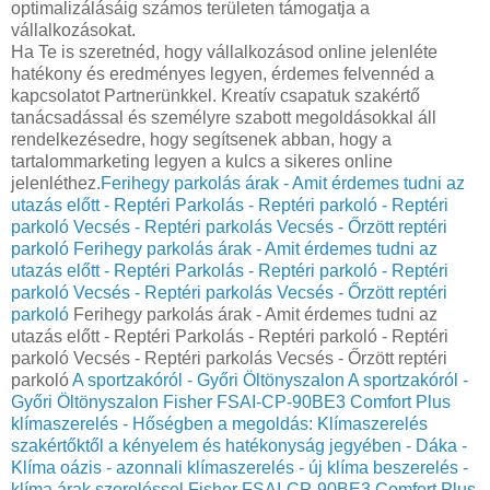
optimalizálásáig számos területen támogatja a
vállalkozásokat.
Ha Te is szeretnéd, hogy vállalkozásod online jelenléte
hatékony és eredményes legyen, érdemes felvennéd a
kapcsolatot Partnerünkkel. Kreatív csapatuk szakértő
tanácsadással és személyre szabott megoldásokkal áll
rendelkezésedre, hogy segítsenek abban, hogy a
tartalommarketing legyen a kulcs a sikeres online
jelenléthez.
Ferihegy parkolás árak - Amit érdemes tudni az
utazás előtt - Reptéri Parkolás - Reptéri parkoló - Reptéri
parkoló Vecsés - Reptéri parkolás Vecsés - Őrzött reptéri
parkoló
Ferihegy parkolás árak - Amit érdemes tudni az
utazás előtt - Reptéri Parkolás - Reptéri parkoló - Reptéri
parkoló Vecsés - Reptéri parkolás Vecsés - Őrzött reptéri
parkoló
Ferihegy parkolás árak - Amit érdemes tudni az
utazás előtt - Reptéri Parkolás - Reptéri parkoló - Reptéri
parkoló Vecsés - Reptéri parkolás Vecsés - Őrzött reptéri
parkoló
A sportzakóról - Győri Öltönyszalon
A sportzakóról -
Győri Öltönyszalon
Fisher FSAI-CP-90BE3 Comfort Plus
klímaszerelés - Hőségben a megoldás: Klímaszerelés
szakértőktől a kényelem és hatékonyság jegyében - Dáka -
Klíma oázis - azonnali klímaszerelés - új klíma beszerelés -
klíma árak szereléssel
Fisher FSAI-CP-90BE3 Comfort Plus