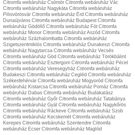
Citromfa webáruház Csömör Citromfa webáruház Vác
Citromfa webáruház Nagykáta Citromfa webáruház
Pilisvörösvár Citromfa webáruház Érd Citromfa webáruház
Dunaújváros Citromfa webáruház Budapest Citromfa
webáruház Gödöllő Citromfa webáruház Fót Citromfa
webáruház Monor Citromfa webáruház Aszód Citromfa
webáruház Százhalombatta Citromfa webáruház
Szigetszentmiklós Citromfa webáruház Dunakeszi Citromfa
webáruház Nagytarcsa Citromfa webáruház Vecsés
Citromfa webáruház Göd Citromfa webáruház Törökbálint
Citromfa webáruház Esztergom Citromfa webáruház Pécel
Citromfa webáruház Veresegyház Citromfa webáruház
Budakeszi Citromfa webáruház Cegléd Citromfa webáruház
Székesfehérvár Citromfa webáruház Mogyoród Citromfa
webáruház Kistarcsa Citromfa webáruház Pomáz Citromfa
webáruház Dabas Citromfa webáruház Budakalász
Citromfa webáruház Győr Citromfa webáruház Tatabánya
Citromfa webáruház Gyál Citromfa webáruház Nagykőrös
Citromfa webáruház Ráckeve Citromfa webáruház Szob
Citromfa webáruház Kecskemét Citromfa webáruház
Kerepes Citromfa webáruház Szentendre Citromfa
webáruház Ecser Citromfa webáruház Maglód