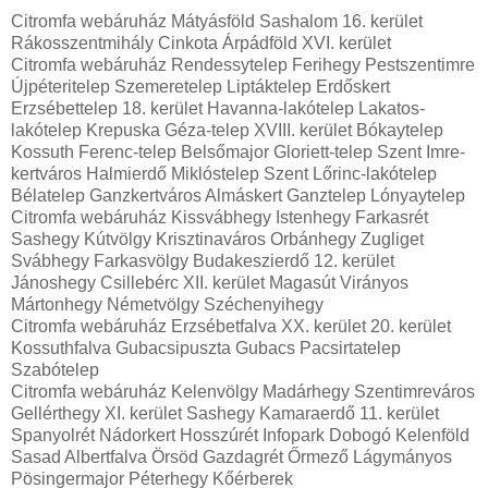
Citromfa webáruház Mátyásföld Sashalom 16. kerület
Rákosszentmihály Cinkota Árpádföld XVI. kerület
Citromfa webáruház Rendessytelep Ferihegy Pestszentimre
Újpéteritelep Szemeretelep Liptáktelep Erdőskert
Erzsébettelep 18. kerület Havanna-lakótelep Lakatos-
lakótelep Krepuska Géza-telep XVIII. kerület Bókaytelep
Kossuth Ferenc-telep Belsőmajor Gloriett-telep Szent Imre-
kertváros Halmierdő Miklóstelep Szent Lőrinc-lakótelep
Bélatelep Ganzkertváros Almáskert Ganztelep Lónyaytelep
Citromfa webáruház Kissvábhegy Istenhegy Farkasrét
Sashegy Kútvölgy Krisztinaváros Orbánhegy Zugliget
Svábhegy Farkasvölgy Budakeszierdő 12. kerület
Jánoshegy Csillebérc XII. kerület Magasút Virányos
Mártonhegy Németvölgy Széchenyihegy
Citromfa webáruház Erzsébetfalva XX. kerület 20. kerület
Kossuthfalva Gubacsipuszta Gubacs Pacsirtatelep
Szabótelep
Citromfa webáruház Kelenvölgy Madárhegy Szentimreváros
Gellérthegy XI. kerület Sashegy Kamaraerdő 11. kerület
Spanyolrét Nádorkert Hosszúrét Infopark Dobogó Kelenföld
Sasad Albertfalva Örsöd Gazdagrét Őrmező Lágymányos
Pösingermajor Péterhegy Kőérberek