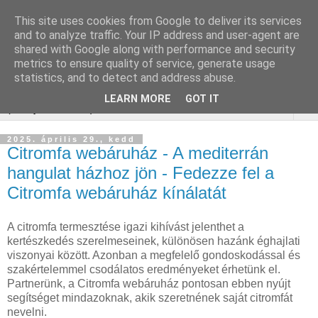
This site uses cookies from Google to deliver its services
Keresőoptimalizálás :
and to analyze traffic. Your IP address and user-agent are
shared with Google along with performance and security
gurtnicsere
metrics to ensure quality of service, generate usage
statistics, and to detect and address abuse.
LEARN MORE
GOT IT
▼
2025. április 29., kedd
Citromfa webáruház - A mediterrán
hangulat házhoz jön - Fedezze fel a
Citromfa webáruház kínálatát
A citromfa termesztése igazi kihívást jelenthet a
kertészkedés szerelmeseinek, különösen hazánk éghajlati
viszonyai között. Azonban a megfelelő gondoskodással és
szakértelemmel csodálatos eredményeket érhetünk el.
Partnerünk, a Citromfa webáruház pontosan ebben nyújt
segítséget mindazoknak, akik szeretnének saját citromfát
nevelni.