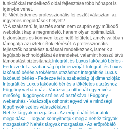
funkciókkal rendelkező oldal fejlesztése több hónapot is
igénybe vehet.
K: Miért érdemes professzionális fejlesztőt választani az
ingyenes megoldások helyett?
V: A szakszerű fejlesztés során nem csupán egy működő
weboldalt kap a megrendelő, hanem olyan optimalizált,
biztonságos és könnyen kezelhető felületet, amely valóban
támogatja az üzleti célok elérését. A professzionális
fejlesztők naprakész tudással rendelkeznek, ismerik a
legújabb technológiákat és trendeket, valamint hosszú távú
támogatást biztosítanak.
Integrált és Luxus lakóautó bérlés -
Fedezze fel a szabadság új dimenzióját: Integrált és Luxus
lakóautó bérlés a tökéletes utazáshoz
Integrált és Luxus
lakóautó bérlés - Fedezze fel a szabadság új dimenzióját:
Integrált és Luxus lakóautó bérlés a tökéletes utazáshoz
Függöny webáruház - Varázsolja otthonát egyedivé a
minőségi függönyök széles választékával!
Függöny
webáruház - Varázsolja otthonát egyedivé a minőségi
függönyök széles választékával!
Nehéz tárgyak mozgatása - Az erőpróbáló feladatok
megoldása - Hogyan könnyíthetjük meg a nehéz tárgyak
mozgatását?
Nehéz tárgyak mozgatása - Az erőpróbáló