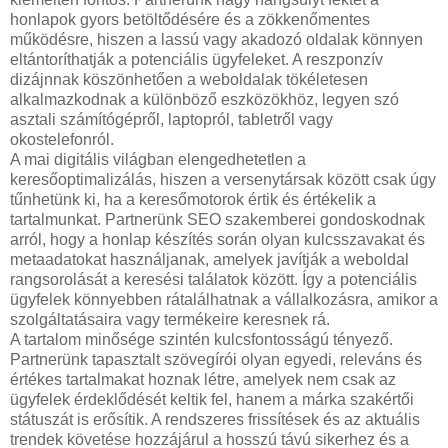
honlapok gyors betöltődésére és a zökkenőmentes
működésre, hiszen a lassú vagy akadozó oldalak könnyen
eltántoríthatják a potenciális ügyfeleket. A reszponzív
dizájnnak köszönhetően a weboldalak tökéletesen
alkalmazkodnak a különböző eszközökhöz, legyen szó
asztali számítógépről, laptopról, tabletről vagy
okostelefonról.
A mai digitális világban elengedhetetlen a
keresőoptimalizálás, hiszen a versenytársak között csak úgy
tűnhetünk ki, ha a keresőmotorok értik és értékelik a
tartalmunkat. Partnerünk SEO szakemberei gondoskodnak
arról, hogy a honlap készítés során olyan kulcsszavakat és
metaadatokat használjanak, amelyek javítják a weboldal
rangsorolását a keresési találatok között. Így a potenciális
ügyfelek könnyebben rátalálhatnak a vállalkozásra, amikor a
szolgáltatásaira vagy termékeire keresnek rá.
A tartalom minősége szintén kulcsfontosságú tényező.
Partnerünk tapasztalt szövegírói olyan egyedi, releváns és
értékes tartalmakat hoznak létre, amelyek nem csak az
ügyfelek érdeklődését keltik fel, hanem a márka szakértői
státuszát is erősítik. A rendszeres frissítések és az aktuális
trendek követése hozzájárul a hosszú távú sikerhez és a