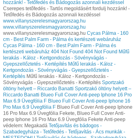
hozzánk! - Tetőfedés és Bádogozás azonnali kezdéssel
Cserepes tetőfedés - Tartós megoldásért fordulj hozzánk! -
Tetőfedés és Bádogozás azonnali kezdéssel
www.villanyszerelesmagyarorszag.hu
www.villanyszerelesmagyarorszag.hu
www.villanyszerelesmagyarorszag.hu
Cycas Pálma - 160
cm - Best Palm Farm - Pálma és kertészeti webáruház
Cycas Pálma - 160 cm - Best Palm Farm - Pálma és
kertészeti webáruház
404 Not Found
404 Not Found
Műfű
lerakás - Káloz - Kertgondozás - Sövényvágás -
Gyepszellőztetés - Kertépítés
Műfű lerakás - Káloz -
Kertgondozás - Sövényvágás - Gyepszellőztetés -
Kertépítés
Műfű lerakás - Káloz - Kertgondozás -
Sövényvágás - Gyepszellőztetés - Kertépítés
Sportzakó
öltöny helyett – Riccardo Banatti
Sportzakó öltöny helyett –
Riccardo Banatti
Blueo Full Cover Anti-peep Iphone 16 Pro
Max 6.9 Üvegfólia F
Blueo Full Cover Anti-peep Iphone 16
Pro Max 6.9 Üvegfólia F
Blueo Full Cover Anti-peep Iphone
16 Pro Max 6.9 Üvegfólia Fekete, Blueo Full Cover Anti-
peep Iphone 16 Pro Max 6.9 Üvegfólia Fekete Anti-peep
védelem: Megakadá
Tetőjavítás és bádogos -
Szabadegyháza - Tetőfedés - Tetőjavítás - Ács munkák -
MESTEDOHU
Tetőjavítás és bádogos - Szabadegyháza -