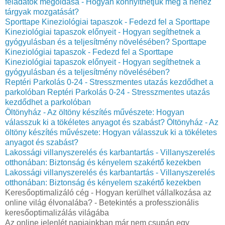
feladatok megoldása - Hogyan könnyíthetjük meg a nehéz
tárgyak mozgatását?
Sporttape Kineziológiai tapaszok - Fedezd fel a Sporttape
Kineziológiai tapaszok előnyeit - Hogyan segíthetnek a
gyógyulásban és a teljesítmény növelésében?
Sporttape
Kineziológiai tapaszok - Fedezd fel a Sporttape
Kineziológiai tapaszok előnyeit - Hogyan segíthetnek a
gyógyulásban és a teljesítmény növelésében?
Reptéri Parkolás 0-24 - Stresszmentes utazás kezdődhet a
parkolóban
Reptéri Parkolás 0-24 - Stresszmentes utazás
kezdődhet a parkolóban
Öltönyház - Az öltöny készítés művészete: Hogyan
válasszuk ki a tökéletes anyagot és szabást?
Öltönyház - Az
öltöny készítés művészete: Hogyan válasszuk ki a tökéletes
anyagot és szabást?
Lakossági villanyszerelés és karbantartás - Villanyszerelés
otthonában: Biztonság és kényelem szakértő kezekben
Lakossági villanyszerelés és karbantartás - Villanyszerelés
otthonában: Biztonság és kényelem szakértő kezekben
Keresőoptimalizáló cég - Hogyan kerülhet vállalkozása az
online világ élvonalába? - Betekintés a professzionális
keresőoptimalizálás világába
Az online jelenlét napjainkban már nem csupán egy