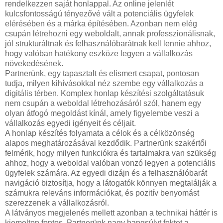
rendelkezzen saját honlappal. Az online jelenlét
kulcsfontosságú tényezővé vált a potenciális ügyfelek
elérésében és a márka építésében. Azonban nem elég
csupán létrehozni egy weboldalt, annak professzionálisnak,
jól strukturáltnak és felhasználóbarátnak kell lennie ahhoz,
hogy valóban hatékony eszköze legyen a vállalkozás
növekedésének.
Partnerünk, egy tapasztalt és elismert csapat, pontosan
tudja, milyen kihívásokkal néz szembe egy vállalkozás a
digitális térben. Komplex honlap készítési szolgáltatásuk
nem csupán a weboldal létrehozásáról szól, hanem egy
olyan átfogó megoldást kínál, amely figyelembe veszi a
vállalkozás egyedi igényeit és céljait.
A honlap készítés folyamata a célok és a célközönség
alapos meghatározásával kezdődik. Partnerünk szakértői
felmérik, hogy milyen funkciókra és tartalmakra van szükség
ahhoz, hogy a weboldal valóban vonzó legyen a potenciális
ügyfelek számára. Az egyedi dizájn és a felhasználóbarát
navigáció biztosítja, hogy a látogatók könnyen megtalálják a
számukra releváns információkat, és pozitív benyomást
szerezzenek a vállalkozásról.
A látványos megjelenés mellett azonban a technikai háttér is
kiemelten fontos. Partnerünk nagy hangsúlyt fektet a