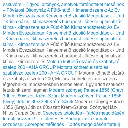
esküvőre – Egyedi öltönyök, amelyek történeteket mesélnek
– Fővárosi Öltönyház
A Fűtő-hűtő Klímarendszerek: Az Év
Minden Évszakában Kényelmet Biztosító Megoldások - Und
- Klíma oázis - klímaszerelés budapest - fűtésre optimalizált
klíma - klímaszerelés
A Fűtő-hűtő Klímarendszerek: Az Év
Minden Évszakában Kényelmet Biztosító Megoldások - Und
- Klíma oázis - klímaszerelés budapest - fűtésre optimalizált
klíma - klímaszerelés
A Fűtő-hűtő Klímarendszerek: Az Év
Minden Évszakában Kényelmet Biztosító Megoldások - Und
- Klíma oázis - klímaszerelés budapest - fűtésre optimalizált
klíma - klímaszerelés
Motorra köthető elzáró és szabályzó
szelep 200 - AHA GROUP
Motorra köthető elzáró és
szabályzó szelep 200 - AHA GROUP
Motorra köthető elzáró
és szabályzó szelep 200, Motorra köthető elzáró szelep a
légtechnikai rendszerekben fontos elem. Egy adott szakaszt
letudunk zárni légmen
Modern szőnyeg Palace 1856 (Grey)
3db os 80xszett Krém-Szürk
Modern szőnyeg Palace 1856
(Grey) 3db os 80xszett Krém-Szürk
Modern szőnyeg Palace
1856 (Grey) 3db os 80xszett Krém-Szürke, SzőnyegHáz-
Nílus Carpet Outlet
Cserepes tetőfedés - Tartós megoldásért
fordulj hozzánk! - Tetőfedés és Bádogozás azonnali
kezdéssel
Cserepes tetőfedés - Tartós megoldásért fordulj