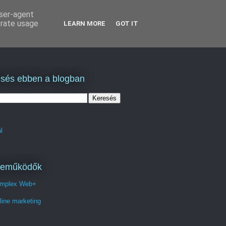
user-agent
erate usage
LEARN MORE
GOT IT
sés ebben a blogban
l
reműködők
mplex Web+
line marketing