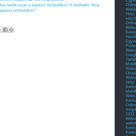
Egyed
Onlin
inket hatékonyan a balatoni tetőfedőkre?
A tetőfedés titkai -
Webár
alatoni tetőfedőkre?
Helyi
készí
Onlin
Webol
Keres
Havid
Egyed
Profe
Webol
Googl
Tarta
Mobil
Webol
Olcsó
Webol
Helyi
Keres
Mobil
Websi
Keres
Onlin
mego
SEO -
Webol
webol
Keres
Keres