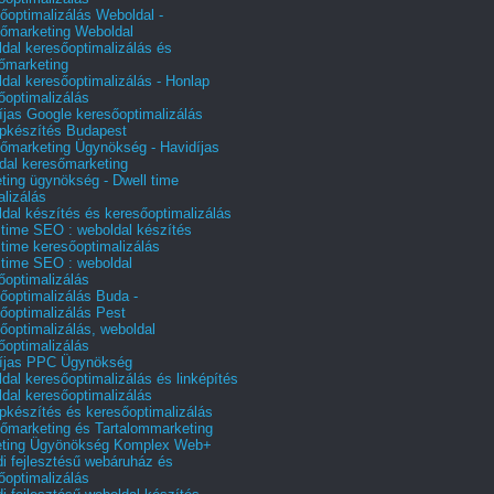
őoptimalizálás Weboldal -
őmarketing Weboldal
dal keresőoptimalizálás és
őmarketing
dal keresőoptimalizálás - Honlap
őoptimalizálás
íjas Google keresőoptimalizálás
pkészítés Budapest
őmarketing Ügynökség - Havidíjas
dal keresőmarketing
ting ügynökség - Dwell time
alizálás
dal készítés és keresőoptimalizálás
 time SEO : weboldal készítés
 time keresőoptimalizálás
 time SEO : weboldal
őoptimalizálás
őoptimalizálás Buda -
őoptimalizálás Pest
őoptimalizálás, weboldal
őoptimalizálás
íjas PPC Ügynökség
dal keresőoptimalizálás és linképítés
dal keresőoptimalizálás
pkészítés és keresőoptimalizálás
őmarketing és Tartalommarketing
eting Ügyönökség Komplex Web+
i fejlesztésű webáruház és
őoptimalizálás