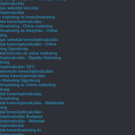
őoptimalizálás
íjas weboldal készítés
őoptimalizálás
e marketing és keresőmarketing
dal keresőoptimalizálás -
őmarketing - Online marketing
őmarketing és linképítés - Online
ting
íjas weboldal keresőoptimalizálás
dal keresőoptimalizálás - Online
ting Ügynökség
dal készítés és online marketing
őoptimalizálás - Digitális Marketing
ökség
őoptimalizálás SEO
attervezés keresőoptimalizálás
uház keresőoptimalizálás
e Marketing Ügynökség
őmarketing és Online marketing
ökség
dal keresőoptimalizálás,
őmarketing
dal keresőoptimalizálás - Webáruház
ting
dal keresőoptimalizálás -
őoptimalizálás Budapest
őoptimalizálás - Weboldal
őoptimalizálás
dal keresőmarketing és
őoptimalizálás