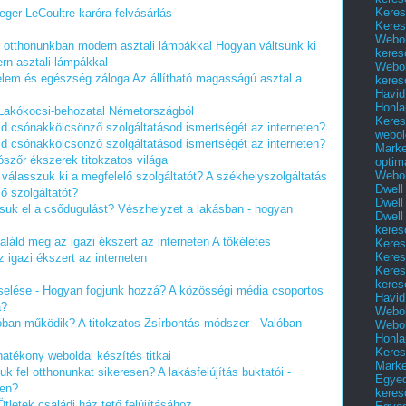
Keres
eger-LeCoultre karóra felvásárlás
Keres
Webol
t otthonunkban modern asztali lámpákkal
Hogyan váltsunk ki
keres
rn asztali lámpákkal
Webol
elem és egészség záloga
Az állítható magasságú asztal a
keres
Havid
Honla
Lakókocsi-behozatal Németországból
Keres
ld csónakkölcsönző szolgáltatásod ismertségét az interneten?
webol
ld csónakkölcsönző szolgáltatásod ismertségét az interneten?
Marke
ószőr ékszerek titokzatos világa
optim
Webol
 válasszuk ki a megfelelő szolgáltatót?
A székhelyszolgáltatás
Dwell
ő szolgáltatót?
Dwell
suk el a csődugulást?
Vészhelyzet a lakásban - hogyan
Dwell
keres
találd meg az igazi ékszert az interneten
A tökéletes
Keres
Keres
z igazi ékszert az interneten
Keres
keres
elése - Hogyan fogjunk hozzá?
A közösségi média csoportos
Havid
á?
Webol
lóban működik?
A titokzatos Zsírbontás módszer - Valóban
Webol
Honla
Keres
hatékony weboldal készítés titkai
Mark
suk fel otthonunkat sikeresen?
A lakásfelújítás buktatói -
Egyed
sen?
keres
Ötletek családi ház tető felújításához