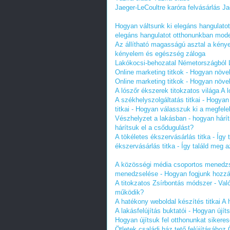
Jaeger-LeCoultre karóra felvásárlás
Ja
Hogyan váltsunk ki elegáns hangulato
elegáns hangulatot otthonunkban mode
Az állítható magasságú asztal a kény
kényelem és egészség záloga
Lakókocsi-behozatal Németországból
Online marketing titkok - Hogyan növe
Online marketing titkok - Hogyan növe
A lószőr ékszerek titokzatos világa
A l
A székhelyszolgáltatás titkai - Hogyan
titkai - Hogyan válasszuk ki a megfelel
Vészhelyzet a lakásban - hogyan hárít
hárítsuk el a csődugulást?
A tökéletes ékszervásárlás titka - Így 
ékszervásárlás titka - Így találd meg a
A közösségi média csoportos menedzs
menedzselése - Hogyan fogjunk hozz
A titokzatos Zsírbontás módszer - Va
működik?
A hatékony weboldal készítés titkai
A 
A lakásfelújítás buktatói - Hogyan újít
Hogyan újítsuk fel otthonunkat sikere
Ötletek családi ház tető felújításához