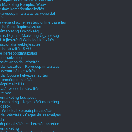
i fejlesztésű weboldal készítés
e Marketing Komplex Web+
uház keresőoptimalizálás
 keresőoptimalizálás és weboldal
tés
e webáruház fejlesztés, online vásárlás
dal Keresőoptimalizálás
őmarketing ügynökség
íjas Digitális Marketing Ügynökség
i fejlesztésű Weboldal készítés
sszionális webfejlesztés
dal készítés SEO
e keresőoptimalizálás
lommarketing
barát weboldal készítés
dal készítés - Keresőoptimalizálás
 webáruház készítés
dal Google helyezés javítás
 keresőoptimalizálás
őoptimalizálás
barát weboldal készítés
te seo
őmarketing budapest
e marketing - Teljes körű marketing
ldások
 Weboldal keresőoptimalizálás
dal készítés - Céges és személyes
dal
őoptimalizálás és keresőmarketing
őmarketing