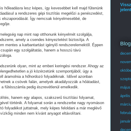
Vissz
ális hőleadásra lesz képes, így kevesebbet kell majd fűtenünk
jelen
Ráadásul a rendszeres gépi tisztítás megelőzi a penészedést,
ok elszaporodását. Így nemcsak kényelmesebbé, de
egője.
 melegség nap mint nap otthonunk kényelmét szolgálja,
ndszerre, amely a csendes kényeztetést biztosítja. A
Blog
m mentes a karbantartást igénylő rendszerelemektől. Éppen
 csupán egy szolgáltatás, hanem a hosszú távú
decem
záloga.
novem
ndszerünk olyan, mint az emberi keringési rendszer. Ahogy az
októb
lengedhetetlen a jó közérzetünk szempontjából, úgy a
kell áramolnia a hőhordozó folyadéknak. Idővel azonban
szept
etnek a csövek falán, amelyek akadályozzák a hőátadást,
 a fűtésszámla pedig észrevétlenül emelkedik.
május
áprili
ítés, hanem egy alapos, szakszerű tisztítási folyamat,
gével történik. A folyamat során a rendszerbe nagy nyomáson
márci
tó folyadékot juttatnak, mely képes feloldani a már meglévő
februá
vízkőig minden nem kívánt anyagot eltávolítani.
január
decem