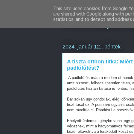
This site uses cookies from Google to 
are shared with Google along with per
Keresőoptimal
statistics, and to detect and address 
2024. január 12., péntek
A tiszta otthon titka: Mié
padlófűtést?
A padlófűtés mára a modern otthonok 
amit biztosít, felbecsülhetetlen télen
padlófűtés tisztán tartása is fontos, 
Bár sokan úgy gondolják, elég időnkén
tisztításához. A porszívó ugyanis csak
nem távolítja el. Ráadásul a porszívóke
Ehelyett érdemes igénybe venni egy gé
végeznek, mint a hagyományos felmosá
közé, eltávolítva a lerakódott koszt é