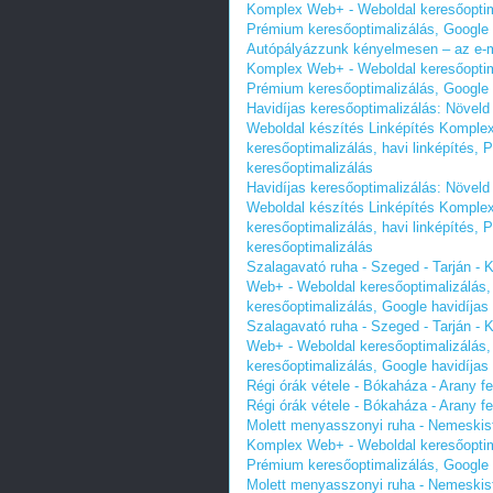
Komplex Web+ - Weboldal keresőoptimal
Prémium keresőoptimalizálás, Google 
Autópályázzunk kényelmesen – az e-ma
Komplex Web+ - Weboldal keresőoptimal
Prémium keresőoptimalizálás, Google 
Havidíjas keresőoptimalizálás: Növeld 
Weboldal készítés Linképítés Komplex
keresőoptimalizálás, havi linképítés,
keresőoptimalizálás
Havidíjas keresőoptimalizálás: Növeld 
Weboldal készítés Linképítés Komplex
keresőoptimalizálás, havi linképítés,
keresőoptimalizálás
Szalagavató ruha - Szeged - Tarján -
Web+ - Weboldal keresőoptimalizálás, 
keresőoptimalizálás, Google havidíjas
Szalagavató ruha - Szeged - Tarján -
Web+ - Weboldal keresőoptimalizálás, 
keresőoptimalizálás, Google havidíjas
Régi órák vétele - Bókaháza - Arany 
Régi órák vétele - Bókaháza - Arany 
Molett menyasszonyi ruha - Nemeskisf
Komplex Web+ - Weboldal keresőoptimal
Prémium keresőoptimalizálás, Google 
Molett menyasszonyi ruha - Nemeskisf