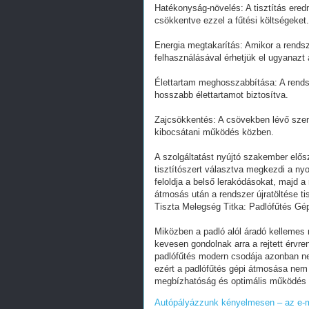
Hatékonyság-növelés: A tisztítás ere
csökkentve ezzel a fűtési költségeket.
Energia megtakarítás: Amikor a rends
felhasználásával érhetjük el ugyanazt 
Élettartam meghosszabbítása: A rendsz
hosszabb élettartamot biztosítva.
Zajcsökkentés: A csövekben lévő sze
kibocsátani működés közben.
A szolgáltatást nyújtó szakember elősz
tisztítószert választva megkezdi a nyo
feloldja a belső lerakódásokat, majd 
átmosás után a rendszer újratöltése ti
Tiszta Melegség Titka: Padlófűtés G
Miközben a padló alól áradó kellemes
kevesen gondolnak arra a rejtett érvre
padlófűtés modern csodája azonban ne
ezért a padlófűtés gépi átmosása nem
megbízhatóság és optimális működés 
Autópályázzunk kényelmesen – az e-ma