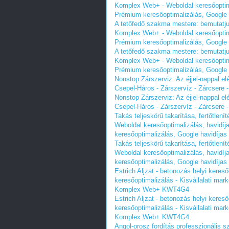
Komplex Web+ - Weboldal keresőoptimal
Prémium keresőoptimalizálás, Google 
A tetőfedő szakma mestere: bemutatjuk
Komplex Web+ - Weboldal keresőoptimal
Prémium keresőoptimalizálás, Google 
A tetőfedő szakma mestere: bemutatjuk
Komplex Web+ - Weboldal keresőoptimal
Prémium keresőoptimalizálás, Google 
Nonstop Zárszerviz: Az éjjel-nappal el
Csepel-Háros - Zárszervíz - Zárcsere -
Nonstop Zárszerviz: Az éjjel-nappal el
Csepel-Háros - Zárszervíz - Zárcsere -
Takás teljeskörű takarítása, fertőtle
Weboldal keresőoptimalizálás, havidíj
keresőoptimalizálás, Google havidíjas
Takás teljeskörű takarítása, fertőtle
Weboldal keresőoptimalizálás, havidíj
keresőoptimalizálás, Google havidíjas
Estrich Aljzat - betonozás helyi kereső
keresőoptimalizálás - Kisvállalati mar
Komplex Web+ KWT4G4
Estrich Aljzat - betonozás helyi kereső
keresőoptimalizálás - Kisvállalati mar
Komplex Web+ KWT4G4
Angol-orosz fordítás professzionális s