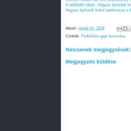
A tetőfedés titkai - Hogyan építsünk l
Hogyan építsünk linket hatékonyan a b
dátum:
január 12, 2024
Címkék:
Padlófűtés gépi átmosása
Nincsenek megjegyzések:
Megjegyzés küldése