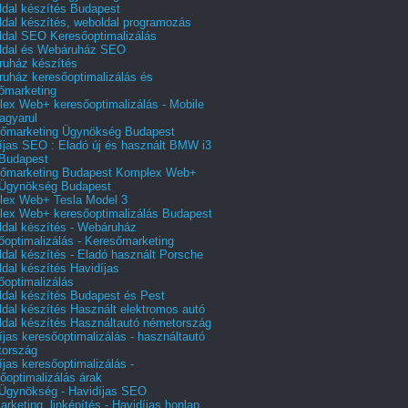
dal készítés Budapest
dal készítés, weboldal programozás
dal SEO Keresőoptimalizálás
ldal és Webáruház SEO
uház készítés
uház keresőoptimalizálás és
őmarketing
ex Web+ keresőoptimalizálás - Mobile
agyarul
őmarketing Ügynökség Budapest
íjas SEO : Eladó új és használt BMW i3
Budapest
őmarketing Budapest Komplex Web+
Ügynökség Budapest
ex Web+ Tesla Model 3
ex Web+ keresőoptimalizálás Budapest
dal készítés - Webáruház
őoptimalizálás - Keresőmarketing
dal készítés - Eladó használt Porsche
dal készítés Havidíjas
őoptimalizálás
dal készítés Budapest és Pest
dal készítés Használt elektromos autó
dal készítés Használtautó németország
íjas keresőoptimalizálás - használtautó
tország
íjas keresőoptimalizálás -
őoptimalizálás árak
gynökség - Havidíjas SEO
arketing, linképítés - Havidíjas honlap