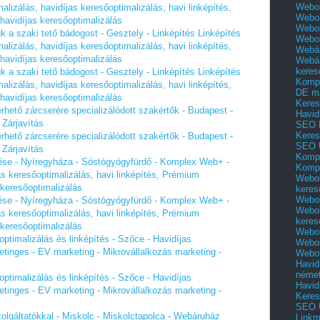
Webol
izálás, havidíjas keresőoptimalizálás, havi linképítés,
Webol
havidíjas keresőoptimalizálás
Webol
 a szaki tető bádogost - Gesztely - Linképítés Linképítés
Webo
izálás, havidíjas keresőoptimalizálás, havi linképítés,
Webár
havidíjas keresőoptimalizálás
Webár
keres
 a szaki tető bádogost - Gesztely - Linképítés Linképítés
Kompl
izálás, havidíjas keresőoptimalizálás, havi linképítés,
DE m
havidíjas keresőoptimalizálás
Keres
érhető zárcserére specializálódott szakértők - Budapest -
Havid
 Zárjavítás
SEO 
Keres
érhető zárcserére specializálódott szakértők - Budapest -
SEO 
 Zárjavítás
Kompl
nítése - Nyíregyháza - Sóstógyógyfürdő - Komplex Web+ -
Kompl
as keresőoptimalizálás, havi linképítés, Prémium
Webol
 keresőoptimalizálás
keres
Webol
nítése - Nyíregyháza - Sóstógyógyfürdő - Komplex Web+ -
Webol
as keresőoptimalizálás, havi linképítés, Prémium
keres
 keresőoptimalizálás
Webol
optimalizálás és linképítés - Szőce - Havidíjas
Webol
ketinges - EV marketing - Mikrovállalkozás marketing -
Webol
Havid
néme
optimalizálás és linképítés - Szőce - Havidíjas
Havid
ketinges - EV marketing - Mikrovállalkozás marketing -
Keres
SEO Ü
zolgáltatókkal - Miskolc - Miskolctapolca - Webáruház
Linkm