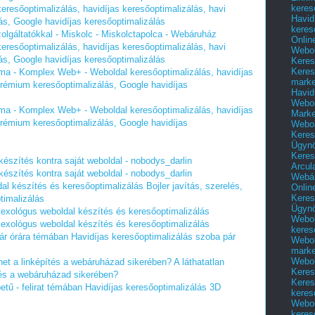
keres
resőoptimalizálás, havidíjas keresőoptimalizálás, havi
Havid
ás, Google havidíjas keresőoptimalizálás
keres
zolgáltatókkal - Miskolc - Miskolctapolca - Webáruház
Onlin
resőoptimalizálás, havidíjas keresőoptimalizálás, havi
Webol
ás, Google havidíjas keresőoptimalizálás
Keres
Keres
lma - Komplex Web+ - Weboldal keresőoptimalizálás, havidíjas
marke
 Prémium keresőoptimalizálás, Google havidíjas
Havid
Webol
lma - Komplex Web+ - Weboldal keresőoptimalizálás, havidíjas
Marke
 Prémium keresőoptimalizálás, Google havidíjas
Webol
Keres
Ügyn
Keres
készítés kontra saját weboldal - nobodys_darlin
Arcul
készítés kontra saját weboldal - nobodys_darlin
Webár
ldal készítés és keresőoptimalizálás
Bojler javítás, szerelés,
Onlin
Keres
timalizálás
Ügyn
zexológus weboldal készítés és keresőoptimalizálás
Webol
zexológus weboldal készítés és keresőoptimalizálás
keres
pár órára témában
Havidíjas keresőoptimalizálás szoba pár
Webol
marke
Webol
thet a linképítés a webáruházad sikerében?
A láthatatlan
Keres
tés a webáruházad sikerében?
Keres
tű - felirat témában
Havidíjas keresőoptimalizálás 3D
keres
Webol
keres