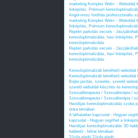
marketing Komplex Web+ - Weboldal ke
linképítés, Prémium keresőoptimalizál
Angol-orosz fordítás professzionális s
marketing Komplex Web+ - Weboldal ke
linképítés, Prémium keresőoptimalizál
Reptéri parkolás vecsés - Jászjákóha
keresőoptimalizálás, havi linképítés,
keresőoptimalizálás
Reptéri parkolás vecsés - Jászjákóha
keresőoptimalizálás, havi linképítés,
keresőoptimalizálás
Keresőoptimalizált bérelhető weboldal 
Keresőoptimalizált bérelhető weboldal 
Bojler javítás, szerelés, szerelő webo
szerelő weboldal készítés és keresőop
Szexuálterapeuta / Szexuálterápia / s
Szexuálterapeuta / Szexuálterápia / s
Havidíjas keresőoptimalizálás szoba 
órára témában
A láthatatlan kapcsolat - Hogyan segí
kapcsolat - Hogyan segíthet a linképí
Havidíjas keresőoptimalizálás 3D habbe
habbetű - felirat témában
Tűzifa eladó
Tűzifa eladó