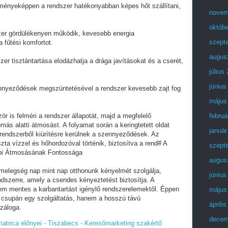
dményeképpen a rendszer hatékonyabban képes hőt szállítani,
novem
októb
zer gördülékenyen működik, kevesebb energia
szept
a fűtési komfortot.
augus
er tisztántartása elodázhatja a drága javításokat és a cserét,
július
június
nnyeződések megszüntetésével a rendszer kevesebb zajt fog
május
ör is felméri a rendszer állapotát, majd a megfelelő
februá
más alatti átmosást. A folyamat során a keringtetett oldat
január
a rendszerből kiürítésre kerülnek a szennyeződések. Az
szta vízzel és hőhordozóval történik, biztosítva a rend# A
szept
épi Átmosásának Fontossága
augus
 melegség nap mint nap otthonunk kényelmét szolgálja,
június
ndszerre, amely a csendes kényeztetést biztosítja. A
m mentes a karbantartást igénylő rendszerelemektől. Éppen
május
 csupán egy szolgáltatás, hanem a hosszú távú
áprili
záloga.
decem
trica előnyei - Tiszabecs - Keresőmarketing szakértő