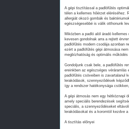
A gépi tisztítással a padlófűtés optim
télen a kellemes hőérzet eléréséhez. 
allergiát okozó gombák és baktérium
egészségesebbé is válik otthonunk lev
Miközben a padló alól áradó kellemes
kevesen gondolnak arra a rejtett érvre
padlófűtés modern csodája azonban ne
ezért a padlófűtés gépi átmosása nem
megbízhatóság és optimális működés 
Gondoljunk csak bele, a padlófűtés re
ereinkben az egészséges véráramlás e
padlófűtés csöveiben is zavartalanul 
lerakódások, szennyeződések képződh
így a rendszer hatékonysága csökken,
A gépi átmosás nem egy hétköznapi öbl
amely speciális berendezések segítsé
speciális, a szennyeződéseket eltávolí
lerakódásokat és a koromtól kezdve a 
A tisztítás előnyei