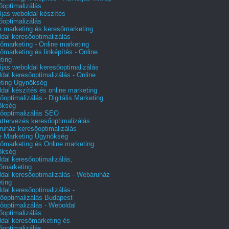
őoptimalizálás
íjas weboldal készítés
őoptimalizálás
e marketing és keresőmarketing
dal keresőoptimalizálás -
őmarketing - Online marketing
őmarketing és linképítés - Online
ting
íjas weboldal keresőoptimalizálás
dal keresőoptimalizálás - Online
ting Ügynökség
dal készítés és online marketing
őoptimalizálás - Digitális Marketing
ökség
őoptimalizálás SEO
attervezés keresőoptimalizálás
uház keresőoptimalizálás
e Marketing Ügynökség
őmarketing és Online marketing
ökség
dal keresőoptimalizálás,
őmarketing
dal keresőoptimalizálás - Webáruház
ting
dal keresőoptimalizálás -
őoptimalizálás Budapest
őoptimalizálás - Weboldal
őoptimalizálás
dal keresőmarketing és
őoptimalizálás