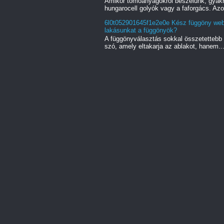
Amikor tömőanyagokról beszélünk, gyak
hungarocell golyók vagy a faforgács. Azo
6l0t052901645f1e2e0e Kész függöny web
lakásunkat a függönyök?
A függönyválasztás sokkal összetettebb 
szó, amely eltakarja az ablakot, hanem..