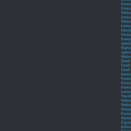
Keres
Keres
Webol
keres
Webol
keres
Havid
Honla
Keres
webol
Marke
optim
Webol
Dwell
Dwell
Dwell
keres
Keres
Keres
Keres
keres
Havid
Webol
Webol
Honla
Keres
Mark
Egyed
keres