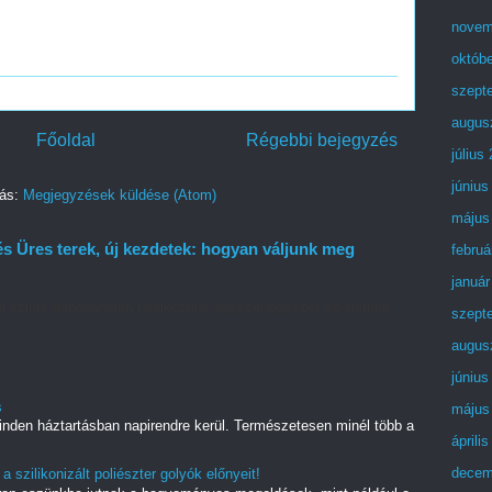
novem
októb
szept
augus
Főoldal
Régebbi bejegyzés
július
június
zás:
Megjegyzések küldése (Atom)
május
s Üres terek, új kezdetek: hogyan váljunk meg
februá
január
yel szinte mindannyian találkozunk egyszer-egyszer az életünk
szept
augus
június
s
május
 minden háztartásban napirendre kerül. Természetesen minél több a
áprili
decem
 szilikonizált poliészter golyók előnyeit!