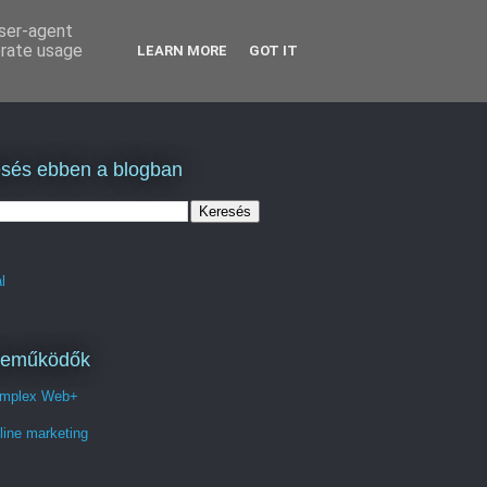
user-agent
erate usage
LEARN MORE
GOT IT
sés ebben a blogban
l
reműködők
mplex Web+
line marketing