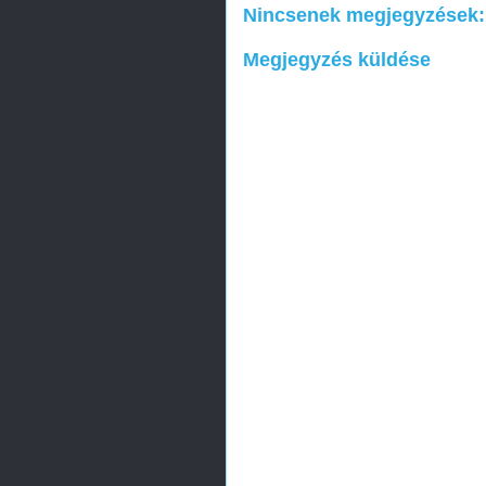
Nincsenek megjegyzések:
Megjegyzés küldése