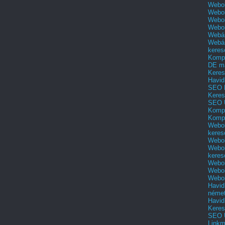
Webol
Webol
Webol
Webo
Webár
Webár
keres
Kompl
DE m
Keres
Havid
SEO 
Keres
SEO 
Kompl
Kompl
Webol
keres
Webol
Webol
keres
Webol
Webol
Webol
Havid
néme
Havid
Keres
SEO Ü
Linkm