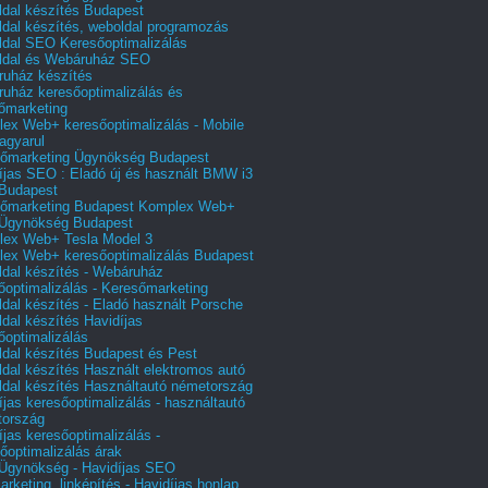
dal készítés Budapest
dal készítés, weboldal programozás
dal SEO Keresőoptimalizálás
ldal és Webáruház SEO
uház készítés
uház keresőoptimalizálás és
őmarketing
ex Web+ keresőoptimalizálás - Mobile
agyarul
őmarketing Ügynökség Budapest
íjas SEO : Eladó új és használt BMW i3
Budapest
őmarketing Budapest Komplex Web+
Ügynökség Budapest
ex Web+ Tesla Model 3
ex Web+ keresőoptimalizálás Budapest
dal készítés - Webáruház
őoptimalizálás - Keresőmarketing
dal készítés - Eladó használt Porsche
dal készítés Havidíjas
őoptimalizálás
dal készítés Budapest és Pest
dal készítés Használt elektromos autó
dal készítés Használtautó németország
íjas keresőoptimalizálás - használtautó
tország
íjas keresőoptimalizálás -
őoptimalizálás árak
gynökség - Havidíjas SEO
arketing, linképítés - Havidíjas honlap