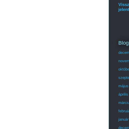
Vissz
jelen
Blog
decem
novem
októb
szept
május
áprili
márci
februá
január
decem