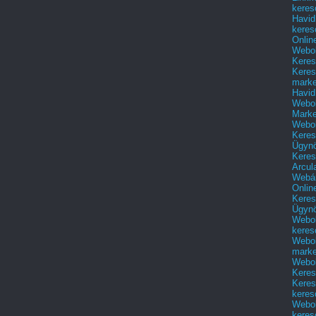
keres
Havid
keres
Onlin
Webol
Keres
Keres
marke
Havid
Webol
Marke
Webol
Keres
Ügyn
Keres
Arcul
Webár
Onlin
Keres
Ügyn
Webol
keres
Webol
marke
Webol
Keres
Keres
keres
Webol
keres