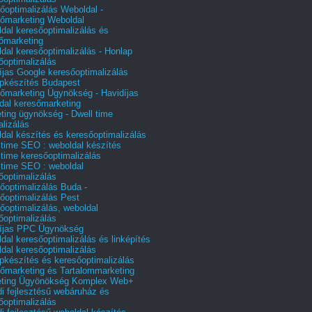
őoptimalizálás Weboldal -
őmarketing Weboldal
dal keresőoptimalizálás és
őmarketing
dal keresőoptimalizálás - Honlap
őoptimalizálás
íjas Google keresőoptimalizálás
pkészítés Budapest
őmarketing Ügynökség - Havidíjas
dal keresőmarketing
ting ügynökség - Dwell time
alizálás
dal készítés és keresőoptimalizálás
 time SEO : weboldal készítés
 time keresőoptimalizálás
 time SEO : weboldal
őoptimalizálás
őoptimalizálás Buda -
őoptimalizálás Pest
őoptimalizálás, weboldal
őoptimalizálás
íjas PPC Ügynökség
dal keresőoptimalizálás és linképítés
dal keresőoptimalizálás
pkészítés és keresőoptimalizálás
őmarketing és Tartalommarketing
eting Ügyönökség Komplex Web+
i fejlesztésű webáruház és
őoptimalizálás