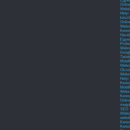
Egyed
Onlin
Webár
Helyi
készí
Onlin
Webol
Keres
Havid
Egyed
Profe
Webol
Googl
Tarta
Mobil
Webol
Olcsó
Webol
Helyi
Keres
Mobil
Websi
Keres
Onlin
mego
SEO -
Webol
webol
Keres
Keres