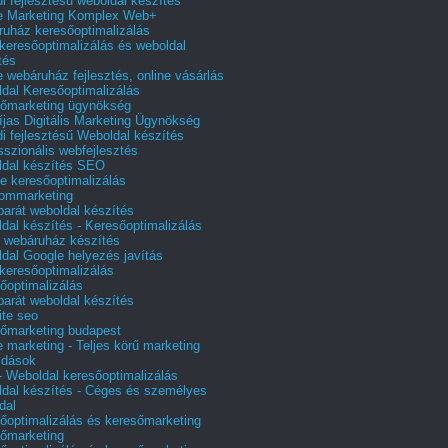
i fejlesztésű weboldal készítés
e Marketing Komplex Web+
uház keresőoptimalizálás
 keresőoptimalizálás és weboldal
tés
e webáruház fejlesztés, online vásárlás
dal Keresőoptimalizálás
őmarketing ügynökség
íjas Digitális Marketing Ügynökség
i fejlesztésű Weboldal készítés
sszionális webfejlesztés
dal készítés SEO
e keresőoptimalizálás
lommarketing
barát weboldal készítés
dal készítés - Keresőoptimalizálás
 webáruház készítés
dal Google helyezés javítás
 keresőoptimalizálás
őoptimalizálás
barát weboldal készítés
te seo
őmarketing budapest
e marketing - Teljes körű marketing
ldások
 Weboldal keresőoptimalizálás
dal készítés - Céges és személyes
dal
őoptimalizálás és keresőmarketing
őmarketing