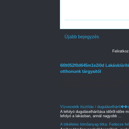
Újabb bejegyzés
Feliratko
6l0t052f0d645m1e2i0d Lakáskiüríté
otthonunk tárgyaitól
A lakáskiürítés olyan élethelyzet, amell
során. Lehet szó költözésről, örökölt ...
Vízvezeték tisztítás / duguláselhárít��
A lefolyó duguláselhárítása időről-időre
lefolyó a lakásban, annál nagyobb ...
A tökéletes tömőanyag titka: Fedezze fel a