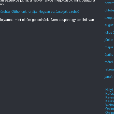
ran eszünkbe jutnak a hagyományos megoldások, mint például a
novem
nb...
októb
áruház Otthonunk ruhája: Hogyan varázsolják szebbé
szept
folyamat, mint elsőre gondolnánk. Nem csupán egy textilről van
.
augus
július
június
május
áprili
márci
februá
január
Helyi
Keres
Keres
Keres
Webol
Onlin
Onlin