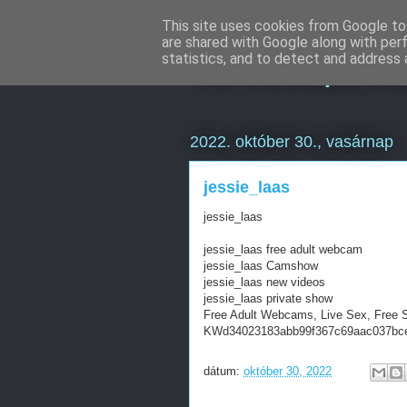
This site uses cookies from Google to 
are shared with Google along with per
Keresőoptimal
statistics, and to detect and address 
2022. október 30., vasárnap
jessie_laas
jessie_laas
jessie_laas free adult webcam
jessie_laas Camshow
jessie_laas new videos
jessie_laas private show
Free Adult Webcams, Live Sex, Free 
KWd34023183abb99f367c69aac037bc
dátum:
október 30, 2022