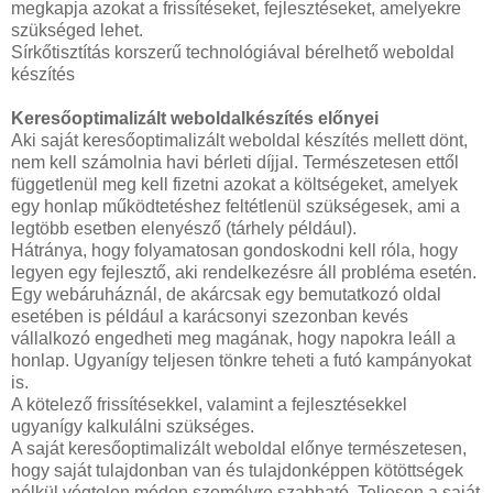
megkapja azokat a frissítéseket, fejlesztéseket, amelyekre
szükséged lehet.
Sírkőtisztítás korszerű technológiával bérelhető weboldal
készítés
Keresőoptimalizált weboldalkészítés előnyei
Aki saját keresőoptimalizált weboldal készítés mellett dönt,
nem kell számolnia havi bérleti díjjal. Természetesen ettől
függetlenül meg kell fizetni azokat a költségeket, amelyek
egy honlap működtetéshez feltétlenül szükségesek, ami a
legtöbb esetben elenyésző (tárhely például).
Hátránya, hogy folyamatosan gondoskodni kell róla, hogy
legyen egy fejlesztő, aki rendelkezésre áll probléma esetén.
Egy webáruháznál, de akárcsak egy bemutatkozó oldal
esetében is például a karácsonyi szezonban kevés
vállalkozó engedheti meg magának, hogy napokra leáll a
honlap. Ugyanígy teljesen tönkre teheti a futó kampányokat
is.
A kötelező frissítésekkel, valamint a fejlesztésekkel
ugyanígy kalkulálni szükséges.
A saját keresőoptimalizált weboldal előnye természetesen,
hogy saját tulajdonban van és tulajdonképpen kötöttségek
nélkül végtelen módon személyre szabható. Teljesen a saját