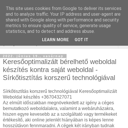
This site uses cookies from Google to deliver its services
Keresőoptimalizálás :
and to analyze traffic. Your IP address and user-agent are
shared with Google along with performance and security
gurtnicsere
metrics to ensure quality of service, generate usage
statistics, and to detect and address abuse.
LEARN MORE
GOT IT
▼
2022. június 19., vasárnap
Keresőoptimalizált bérelhető weboldal
készítés kontra saját weboldal -
Sírkőtisztítás korszerű technológiával
Sírkőtisztítás korszerű technológiával Keresőoptimalizált
Weboldal készítés +36704327071
Az elmúlt időszakban megnövekedett az igény a céges
bemutatkozó weboldalakra, valamint a webáruházakra,
hiszen egyre kevesebb az a szolgáltató vagy termékeket
értékesítő, aki online jelenlét hiányában is képes lenne
hosszútávon fennmaradni. A cégek két irányban tudnak