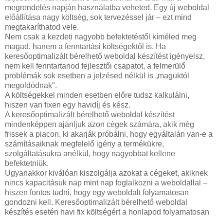
megrendelés napján használatba veheted. Egy új weboldal
előállítása nagy költség, sok tervezéssel jár – ezt mind
megtakaríthatod vele.
Nem csak a kezdeti nagyobb befektetéstől kíméled meg
magad, hanem a fenntartási költségektől is. Ha
keresőoptimalizált bérelhető weboldal készítést igényelsz,
nem kell fenntartanod fejlesztői csapatot, a felmerülő
problémák sok esetben a jelzésed nélkül is „maguktól
megoldódnak".
A költségekkel minden esetben előre tudsz kalkulálni,
hiszen van fixen egy havidíj és kész.
A keresőoptimalizált bérelhető weboldal készítést
mindenképpen ajánljuk azon cégek számára, akik még
frissek a piacon, ki akarják próbálni, hogy egyáltalán van-e a
számításaiknak megfelelő igény a termékükre,
szolgáltatásukra anélkül, hogy nagyobbat kellene
befektetniük.
Ugyanakkor kiválóan kiszolgálja azokat a cégeket, akiknek
nincs kapacitásuk nap mint nap foglalkozni a weboldallal –
hiszen fontos tudni, hogy egy weboldalt folyamatosan
gondozni kell. Keresőoptimalizált bérelhető weboldal
készítés esetén havi fix költségért a honlapod folyamatosan