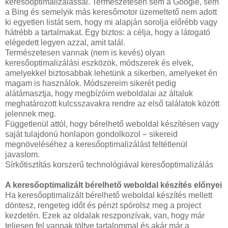
keresőoptimalizálással. Természetesen sem a Google, sem
a Bing és semelyik más keresőmotor üzemeltető nem adott
ki egyetlen listát sem, hogy mi alapján sorolja előrébb vagy
hátrébb a tartalmakat. Egy biztos: a célja, hogy a látogató
elégedett legyen azzal, amit talál.
Természetesen vannak (nem is kevés) olyan
keresőoptimalizálási eszközök, módszerek és elvek,
amelyekkel biztosabbak lehetünk a sikerben, amelyeket én
magam is használok. Módszereim sikerét pedig
alátámasztja, hogy megbízóim weboldalai az általuk
meghatározott kulcsszavakra rendre az első találatok között
jelennek meg.
Függetlenül attól, hogy bérelhető weboldal készítésen vagy
saját tulajdonú honlapon gondolkozol – sikereid
megnöveléséhez a keresőoptimalizálást feltétlenül
javaslom.
Sírkőtisztítás korszerű technológiával keresőoptimalizálás
A keresőoptimalizált bérelhető weboldal készítés előnyei
Ha keresőoptimalizált bérelhető weboldal készítés mellett
döntesz, rengeteg időt és pénzt spórolsz meg a project
kezdetén. Ezek az oldalak reszponzívak, van, hogy már
teljesen fel vannak töltve tartalommal és akár már a