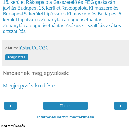
15. kerület Rákospalota
Gázszerelő és FÉG gázkazán
javítás Budapest 15. kerület Rákospalota
Klímaszerelés
Budapest 5. kerület Lipótváros
Klímaszerelés Budapest 5.
kerület Lipótváros
Zuhanytálca duguláselhárítás
Zuhanytálca duguláselhárítás
Zsákos sittszállítás
Zsákos
sittszállítás
dátum:
június 19, 2022
Megosztás
Nincsenek megjegyzések:
Megjegyzés küldése
‹
›
Főoldal
Internetes verzió megtekintése
Közreműködők