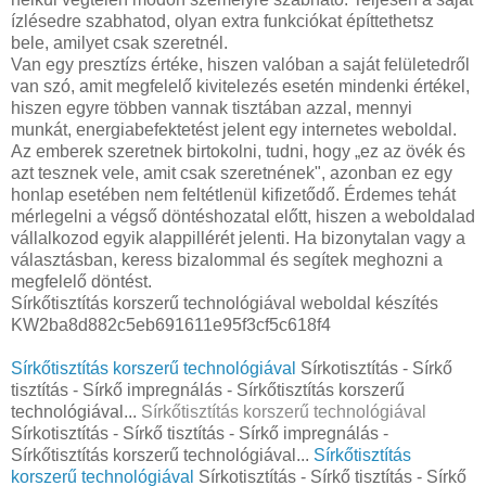
ízlésedre szabhatod, olyan extra funkciókat építtethetsz
bele, amilyet csak szeretnél.
Van egy presztízs értéke, hiszen valóban a saját felületedről
van szó, amit megfelelő kivitelezés esetén mindenki értékel,
hiszen egyre többen vannak tisztában azzal, mennyi
munkát, energiabefektetést jelent egy internetes weboldal.
Az emberek szeretnek birtokolni, tudni, hogy „ez az övék és
azt tesznek vele, amit csak szeretnének", azonban ez egy
honlap esetében nem feltétlenül kifizetődő. Érdemes tehát
mérlegelni a végső döntéshozatal előtt, hiszen a weboldalad
vállalkozod egyik alappillérét jelenti. Ha bizonytalan vagy a
választásban, keress bizalommal és segítek meghozni a
megfelelő döntést.
Sírkőtisztítás korszerű technológiával weboldal készítés
KW2ba8d882c5eb691611e95f3cf5c618f4
Sírkőtisztítás korszerű technológiával
Sírkotisztítás - Sírkő
tisztítás - Sírkő impregnálás - Sírkőtisztítás korszerű
technológiával...
Sírkőtisztítás korszerű technológiával
Sírkotisztítás - Sírkő tisztítás - Sírkő impregnálás -
Sírkőtisztítás korszerű technológiával...
Sírkőtisztítás
korszerű technológiával
Sírkotisztítás - Sírkő tisztítás - Sírkő