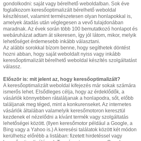
gondolkodni: saját vagy bérelhető weboldalban. Sok éve
foglalkozom keresőoptimalizált bérelhető weboldal
készítéssel, valamint természetesen olyan honlapokkal is,
amelyek átadás után véglegesen a vevő tulajdonában
maradnak. Az évek során több 100 bemutatkozó honlapot és
webáruházat adtam át sikeresen, így jól látom, mikor, melyik
lehetőséget érdemesebb inkább választani.
Az alábbi sorokkal bízom benne, hogy segíthetek döntést
hozni abban, hogy saját weboldalt nyiss vagy inkább
keresőoptimalizált bérelhető weboldal készítés szolgáltatást
válassz.
Először is: mit jelent az, hogy keresőoptimalizált?
A keresőoptimalizált weboldal kifejezés már sokak számára
ismerős lehet. Elsődleges célja, hogy az érdeklődők, a
vásárlók könnyebben rátaláljanak a honlapodra, sőt, előbb
találjanak meg téged, mint a konkurenseket. Az internetes
vásárlók általában valamelyik keresőmotoron keresztül
kezdenek el nézelődni a kívánt termék vagy szolgáltatás
lehetőségei között. (Ilyen keresőmotor például a Google, a
Bing vagy a Yahoo is.) A keresési találatok között két módon
kerülhetsz előrébb a listában: fizetett hirdetéssel vagy