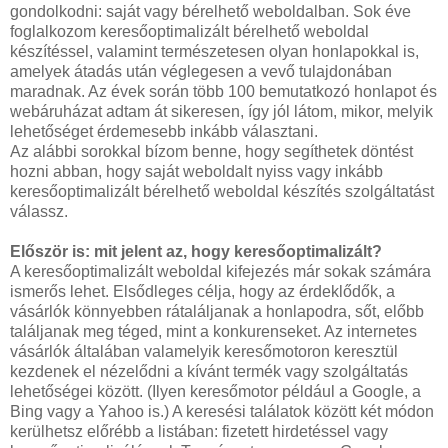
gondolkodni: saját vagy bérelhető weboldalban. Sok éve
foglalkozom keresőoptimalizált bérelhető weboldal
készítéssel, valamint természetesen olyan honlapokkal is,
amelyek átadás után véglegesen a vevő tulajdonában
maradnak. Az évek során több 100 bemutatkozó honlapot és
webáruházat adtam át sikeresen, így jól látom, mikor, melyik
lehetőséget érdemesebb inkább választani.
Az alábbi sorokkal bízom benne, hogy segíthetek döntést
hozni abban, hogy saját weboldalt nyiss vagy inkább
keresőoptimalizált bérelhető weboldal készítés szolgáltatást
válassz.
Először is: mit jelent az, hogy keresőoptimalizált?
A keresőoptimalizált weboldal kifejezés már sokak számára
ismerős lehet. Elsődleges célja, hogy az érdeklődők, a
vásárlók könnyebben rátaláljanak a honlapodra, sőt, előbb
találjanak meg téged, mint a konkurenseket. Az internetes
vásárlók általában valamelyik keresőmotoron keresztül
kezdenek el nézelődni a kívánt termék vagy szolgáltatás
lehetőségei között. (Ilyen keresőmotor például a Google, a
Bing vagy a Yahoo is.) A keresési találatok között két módon
kerülhetsz előrébb a listában: fizetett hirdetéssel vagy