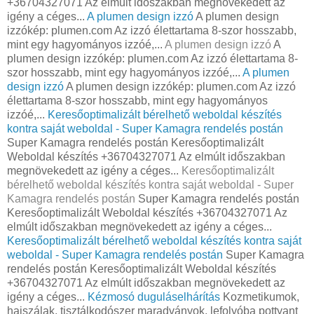
+36704327071 Az elmúlt időszakban megnövekedett az
igény a céges...
A plumen design izzó
A plumen design
izzókép: plumen.com Az izzó élettartama 8-szor hosszabb,
mint egy hagyományos izzóé,...
A plumen design izzó
A
plumen design izzókép: plumen.com Az izzó élettartama 8-
szor hosszabb, mint egy hagyományos izzóé,...
A plumen
design izzó
A plumen design izzókép: plumen.com Az izzó
élettartama 8-szor hosszabb, mint egy hagyományos
izzóé,...
Keresőoptimalizált bérelhető weboldal készítés
kontra saját weboldal - Super Kamagra rendelés postán
Super Kamagra rendelés postán Keresőoptimalizált
Weboldal készítés +36704327071 Az elmúlt időszakban
megnövekedett az igény a céges...
Keresőoptimalizált
bérelhető weboldal készítés kontra saját weboldal - Super
Kamagra rendelés postán
Super Kamagra rendelés postán
Keresőoptimalizált Weboldal készítés +36704327071 Az
elmúlt időszakban megnövekedett az igény a céges...
Keresőoptimalizált bérelhető weboldal készítés kontra saját
weboldal - Super Kamagra rendelés postán
Super Kamagra
rendelés postán Keresőoptimalizált Weboldal készítés
+36704327071 Az elmúlt időszakban megnövekedett az
igény a céges...
Kézmosó duguláselhárítás
Kozmetikumok,
hajszálak, tisztálkodószer maradványok, lefolyóba pottyant