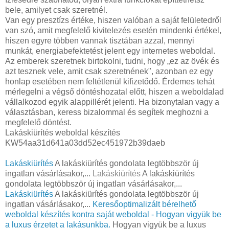
bele, amilyet csak szeretnél.
Van egy presztízs értéke, hiszen valóban a saját felületedről
van szó, amit megfelelő kivitelezés esetén mindenki értékel,
hiszen egyre többen vannak tisztában azzal, mennyi
munkát, energiabefektetést jelent egy internetes weboldal.
Az emberek szeretnek birtokolni, tudni, hogy „ez az övék és
azt tesznek vele, amit csak szeretnének", azonban ez egy
honlap esetében nem feltétlenül kifizetődő. Érdemes tehát
mérlegelni a végső döntéshozatal előtt, hiszen a weboldalad
vállalkozod egyik alappillérét jelenti. Ha bizonytalan vagy a
választásban, keress bizalommal és segítek meghozni a
megfelelő döntést.
Lakáskiürítés weboldal készítés
KW54aa31d641a03dd52ec451972b39daeb
Lakáskiürítés
A lakáskiürítés gondolata legtöbbször új
ingatlan vásárlásakor,...
Lakáskiürítés
A lakáskiürítés
gondolata legtöbbször új ingatlan vásárlásakor,...
Lakáskiürítés
A lakáskiürítés gondolata legtöbbször új
ingatlan vásárlásakor,...
Keresőoptimalizált bérelhető
weboldal készítés kontra saját weboldal - Hogyan vigyük be
a luxus érzetet a lakásunkba.
Hogyan vigyük be a luxus