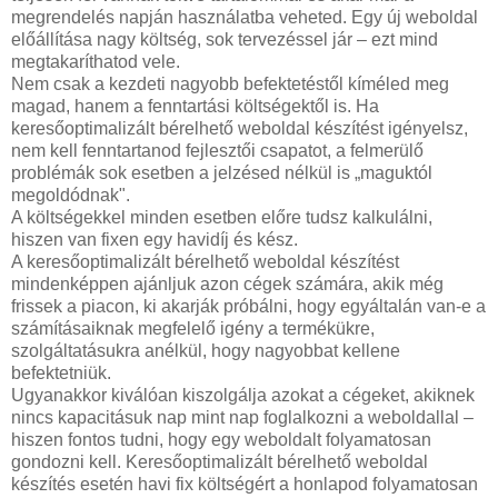
megrendelés napján használatba veheted. Egy új weboldal
előállítása nagy költség, sok tervezéssel jár – ezt mind
megtakaríthatod vele.
Nem csak a kezdeti nagyobb befektetéstől kíméled meg
magad, hanem a fenntartási költségektől is. Ha
keresőoptimalizált bérelhető weboldal készítést igényelsz,
nem kell fenntartanod fejlesztői csapatot, a felmerülő
problémák sok esetben a jelzésed nélkül is „maguktól
megoldódnak".
A költségekkel minden esetben előre tudsz kalkulálni,
hiszen van fixen egy havidíj és kész.
A keresőoptimalizált bérelhető weboldal készítést
mindenképpen ajánljuk azon cégek számára, akik még
frissek a piacon, ki akarják próbálni, hogy egyáltalán van-e a
számításaiknak megfelelő igény a termékükre,
szolgáltatásukra anélkül, hogy nagyobbat kellene
befektetniük.
Ugyanakkor kiválóan kiszolgálja azokat a cégeket, akiknek
nincs kapacitásuk nap mint nap foglalkozni a weboldallal –
hiszen fontos tudni, hogy egy weboldalt folyamatosan
gondozni kell. Keresőoptimalizált bérelhető weboldal
készítés esetén havi fix költségért a honlapod folyamatosan