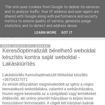
This site uses cookies from Google to deliver its services
Keresőoptimalizálás :
and to analyze traffic. Your IP address and user-agent are
shared with Google along with performance and security
gurtnicsere
metrics to ensure quality of service, generate usage
statistics, and to detect and address abuse.
LEARN MORE
GOT IT
▼
2022. június 17., péntek
Keresőoptimalizált bérelhető weboldal
készítés kontra saját weboldal -
Lakáskiürítés
Lakáskiürítés Keresőoptimalizált Weboldal készítés
+36704327071
Az elmúlt időszakban megnövekedett az igény a céges
bemutatkozó weboldalakra, valamint a webáruházakra,
hiszen egyre kevesebb az a szolgáltató vagy termékeket
értékesítő, aki online jelenlét hiányában is képes lenne
hosszútávon fennmaradni. A cégek két irányban tudnak