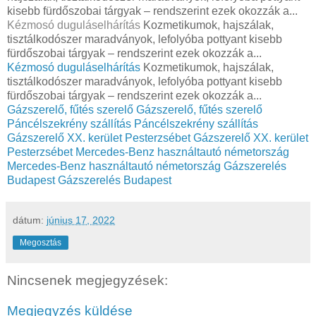
kisebb fürdőszobai tárgyak – rendszerint ezek okozzák a...
Kézmosó duguláselhárítás
Kozmetikumok, hajszálak,
tisztálkodószer maradványok, lefolyóba pottyant kisebb
fürdőszobai tárgyak – rendszerint ezek okozzák a...
Kézmosó duguláselhárítás
Kozmetikumok, hajszálak,
tisztálkodószer maradványok, lefolyóba pottyant kisebb
fürdőszobai tárgyak – rendszerint ezek okozzák a...
Gázszerelő, fűtés szerelő
Gázszerelő, fűtés szerelő
Páncélszekrény szállítás
Páncélszekrény szállítás
Gázszerelő XX. kerület Pesterzsébet
Gázszerelő XX. kerület
Pesterzsébet
Mercedes-Benz használtautó németország
Mercedes-Benz használtautó németország
Gázszerelés
Budapest
Gázszerelés Budapest
dátum:
június 17, 2022
Megosztás
Nincsenek megjegyzések:
Megjegyzés küldése