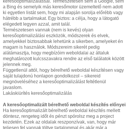
keresőoptimalizálással. Természetesen sem a Google, sem
a Bing és semelyik más keresőmotor üzemeltető nem adott
ki egyetlen listát sem, hogy mi alapján sorolja előrébb vagy
hátrébb a tartalmakat. Egy biztos: a célja, hogy a látogató
elégedett legyen azzal, amit talál.
Természetesen vannak (nem is kevés) olyan
keresőoptimalizálási eszközök, módszerek és elvek,
amelyekkel biztosabbak lehetünk a sikerben, amelyeket én
magam is használok. Módszereim sikerét pedig
alátámasztja, hogy megbízóim weboldalai az általuk
meghatározott kulcsszavakra rendre az első találatok között
jelennek meg.
Függetlenül attól, hogy bérelhető weboldal készítésen vagy
saját tulajdonú honlapon gondolkozol – sikereid
megnöveléséhez a keresőoptimalizálást feltétlenül
javaslom.
Lakáskiürítés keresőoptimalizálás
A keresőoptimalizált bérelhető weboldal készítés előnyei
Ha keresőoptimalizált bérelhető weboldal készítés mellett
döntesz, rengeteg időt és pénzt spórolsz meg a project
kezdetén. Ezek az oldalak reszponzívak, van, hogy már
teljesen fel vannak töltve tartalommal és akár már a