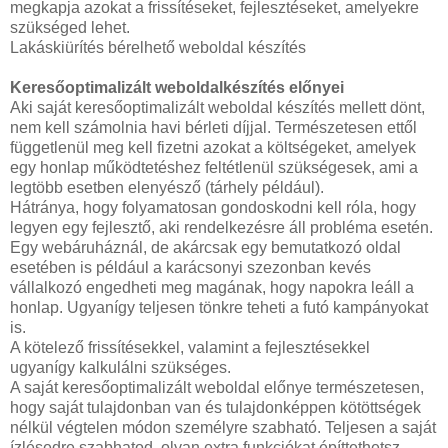
megkapja azokat a frissítéseket, fejlesztéseket, amelyekre
szükséged lehet.
Lakáskiürítés bérelhető weboldal készítés
Keresőoptimalizált weboldalkészítés előnyei
Aki saját keresőoptimalizált weboldal készítés mellett dönt,
nem kell számolnia havi bérleti díjjal. Természetesen ettől
függetlenül meg kell fizetni azokat a költségeket, amelyek
egy honlap működtetéshez feltétlenül szükségesek, ami a
legtöbb esetben elenyésző (tárhely például).
Hátránya, hogy folyamatosan gondoskodni kell róla, hogy
legyen egy fejlesztő, aki rendelkezésre áll probléma esetén.
Egy webáruháznál, de akárcsak egy bemutatkozó oldal
esetében is például a karácsonyi szezonban kevés
vállalkozó engedheti meg magának, hogy napokra leáll a
honlap. Ugyanígy teljesen tönkre teheti a futó kampányokat
is.
A kötelező frissítésekkel, valamint a fejlesztésekkel
ugyanígy kalkulálni szükséges.
A saját keresőoptimalizált weboldal előnye természetesen,
hogy saját tulajdonban van és tulajdonképpen kötöttségek
nélkül végtelen módon személyre szabható. Teljesen a saját
ízlésedre szabhatod, olyan extra funkciókat építtethetsz