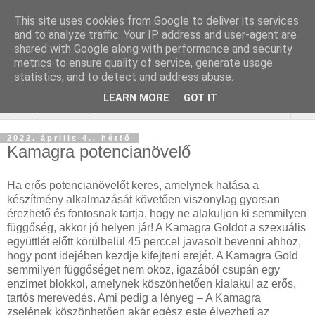
This site uses cookies from Google to deliver its services
Keresőoptimalizálás :
and to analyze traffic. Your IP address and user-agent are
shared with Google along with performance and security
gurtnicsere
metrics to ensure quality of service, generate usage
statistics, and to detect and address abuse.
LEARN MORE
GOT IT
▼
2022. április 4., hétfő
Kamagra potencianövelő
Ha erős potencianövelőt keres, amelynek hatása a
készítmény alkalmazását követően viszonylag gyorsan
érezhető és fontosnak tartja, hogy ne alakuljon ki semmilyen
függőség, akkor jó helyen jár! A Kamagra Goldot a szexuális
együttlét előtt körülbelül 45 perccel javasolt bevenni ahhoz,
hogy pont idejében kezdje kifejteni erejét. A Kamagra Gold
semmilyen függőséget nem okoz, igazából csupán egy
enzimet blokkol, amelynek köszönhetően kialakul az erős,
tartós merevedés. Ami pedig a lényeg – A Kamagra
zselének köszönhetően akár egész este élvezheti az