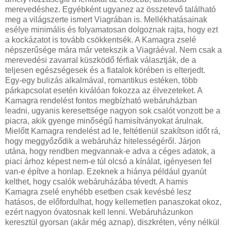
merevedéshez. Egyébként ugyanez az összetevő található
meg a világszerte ismert Viagrában is. Mellékhatásainak
esélye minimális és folyamatosan dolgoznak rajta, hogy ezt
a kockázatot is tovább csökkentsék. A Kamagra zselé
népszerűsége mára már vetekszik a Viagráéval. Nem csak a
merevedési zavarral küszködő férfiak választják, de a
teljesen egészségesek és a fiatalok körében is elterjedt.
Egy-egy bulizás alkalmával, romantikus estéken, több
párkapcsolat esetén kiválóan fokozza az élvezeteket. A
Kamagra rendelést fontos megbízható webáruházban
leadni, ugyanis keresettsége nagyon sok csalót vonzott be a
piacra, akik gyenge minőségű hamisítványokat árulnak.
Mielőtt Kamagra rendelést ad le, feltétlenül szakítson időt rá,
hogy meggyőződik a webáruház hitelességéről. Járjon
utána, hogy rendben megvannak-e adva a céges adatok, a
piaci árhoz képest nem-e túl olcsó a kínálat, igényesen fel
van-e építve a honlap. Ezeknek a hiánya például gyanút
kelthet, hogy csalók webáruházába tévedt. A hamis
Kamagra zselé enyhébb esetben csak kevésbé lesz
hatásos, de előfordulhat, hogy kellemetlen panaszokat okoz,
ezért nagyon óvatosnak kell lenni. Webáruházunkon
keresztül gyorsan (akár még aznap), diszkréten, vény nélkül