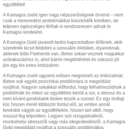
együttlétet!
A Kamagra zselé igen nagy népszerűségnek örvend – nem
csak a merevedési problémákkal küszködők körében, de
teljesen egészséges férfiak is rendszeresen adnak le
Kamagra rendelést.
A Kamagra Gold javasolt tartós kapcsolatban élőknek, akik
szeretnék kicsit feldobni a szexuális életüket, olyanoknak,
akiknek több Partnerük van, illetve sokan visznek magukkal
szórakozáshoz is, ahol bármi megtörténhet és sokszor jól
jön egy kis extra önbizalom.
A Kamagra zselé ugyanis erősen megnöveli az önbizalmat.
Illetve sok egyéb pszichikai problémára is megoldást
nyújthat. Nagyon sokakkal előfordul, hogy felhalmozódnak a
problémák és mikor az együttlétre került a sor, a stressz és a
nem kívánt gondolatok tönkre teszik a szexet. Ez egy ördögi
kör, hiszen minél többször fordul elő, az ember annál
kevésbé vágyik az együttlétekre, hiszen tart attól, hogy
rosszul fog teljesíteni. Legyen szó vizsgadrukkról,
munkahelyi stresszről vagy más idegeskedésről, a Kamagra
Gold megoldást nyújthat a szexuális problémákra.