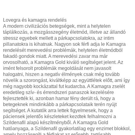
Lovegra és kamagra rendelés
A modern civilizációs betegségek, mint a helytelen
táplálkozás, a mozgásszegény életmód, illetve az állandó
stressz egyebek mellett a párkapcsolatokra, az intim
pillanatokra is kihatnak. Nagyon sok férfi adja le Kamagra
rendelését merevedési problémák, helytelen életmódból
fakadó gondok miatt. A merevedési zavar ma már
orvosolható, a Kamagra Gold kiváló segítséget jelent. Az
imént felsorolt problémák megoldását nem javasolt
halogatni, hiszen a negatív élmények csak még tovább
növelik a szorongást, kiváltképp az együttlétek előtt, ami így
még nagyobb kockázattal fut kudarcba. A Kamagra zselét
eredetileg szív- és érrendszeri panaszok kezelésére
fejlesztették ki, azonban hamar fény derült rá, hogy a
betegeknek mindinkább a párkapcsolataik terén nyújt
segítséget. A kutatók arra lettek figyelmesek, hogy a
páciensek jelentős készleteket kezdtek felhalmozni a
Szildenafil alapú készítményből. A Kamagra Gold
hatóanyaga, a Szildenafil gyakorlatilag egy enzimet blokkol,
amely hozzásegíti a férfiakat az erősebb, tartósabb