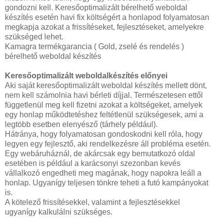
gondozni kell. Keresőoptimalizált bérelhető weboldal
készítés esetén havi fix költségért a honlapod folyamatosan
megkapja azokat a frissítéseket, fejlesztéseket, amelyekre
szükséged lehet.
Kamagra termékgarancia ( Gold, zselé és rendelés )
bérelhető weboldal készítés
Keresőoptimalizált weboldalkészítés előnyei
Aki saját keresőoptimalizált weboldal készítés mellett dönt,
nem kell számolnia havi bérleti díjjal. Természetesen ettől
függetlenül meg kell fizetni azokat a költségeket, amelyek
egy honlap működtetéshez feltétlenül szükségesek, ami a
legtöbb esetben elenyésző (tárhely például).
Hátránya, hogy folyamatosan gondoskodni kell róla, hogy
legyen egy fejlesztő, aki rendelkezésre áll probléma esetén.
Egy webáruháznál, de akárcsak egy bemutatkozó oldal
esetében is például a karácsonyi szezonban kevés
vállalkozó engedheti meg magának, hogy napokra leáll a
honlap. Ugyanígy teljesen tönkre teheti a futó kampányokat
is.
A kötelező frissítésekkel, valamint a fejlesztésekkel
ugyanígy kalkulálni szükséges.