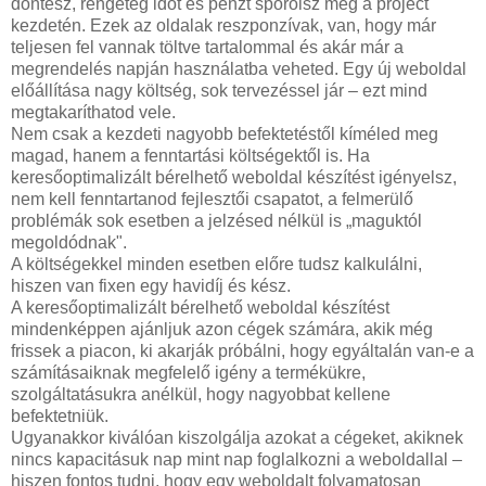
döntesz, rengeteg időt és pénzt spórolsz meg a project
kezdetén. Ezek az oldalak reszponzívak, van, hogy már
teljesen fel vannak töltve tartalommal és akár már a
megrendelés napján használatba veheted. Egy új weboldal
előállítása nagy költség, sok tervezéssel jár – ezt mind
megtakaríthatod vele.
Nem csak a kezdeti nagyobb befektetéstől kíméled meg
magad, hanem a fenntartási költségektől is. Ha
keresőoptimalizált bérelhető weboldal készítést igényelsz,
nem kell fenntartanod fejlesztői csapatot, a felmerülő
problémák sok esetben a jelzésed nélkül is „maguktól
megoldódnak".
A költségekkel minden esetben előre tudsz kalkulálni,
hiszen van fixen egy havidíj és kész.
A keresőoptimalizált bérelhető weboldal készítést
mindenképpen ajánljuk azon cégek számára, akik még
frissek a piacon, ki akarják próbálni, hogy egyáltalán van-e a
számításaiknak megfelelő igény a termékükre,
szolgáltatásukra anélkül, hogy nagyobbat kellene
befektetniük.
Ugyanakkor kiválóan kiszolgálja azokat a cégeket, akiknek
nincs kapacitásuk nap mint nap foglalkozni a weboldallal –
hiszen fontos tudni, hogy egy weboldalt folyamatosan