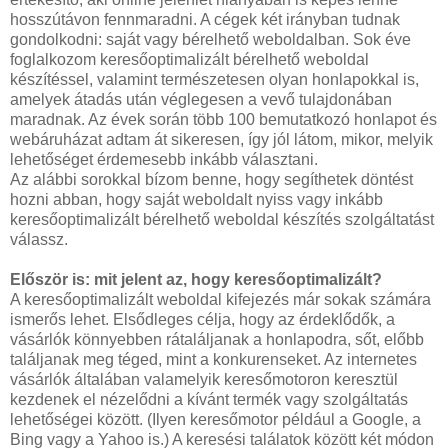
hosszútávon fennmaradni. A cégek két irányban tudnak
gondolkodni: saját vagy bérelhető weboldalban. Sok éve
foglalkozom keresőoptimalizált bérelhető weboldal
készítéssel, valamint természetesen olyan honlapokkal is,
amelyek átadás után véglegesen a vevő tulajdonában
maradnak. Az évek során több 100 bemutatkozó honlapot és
webáruházat adtam át sikeresen, így jól látom, mikor, melyik
lehetőséget érdemesebb inkább választani.
Az alábbi sorokkal bízom benne, hogy segíthetek döntést
hozni abban, hogy saját weboldalt nyiss vagy inkább
keresőoptimalizált bérelhető weboldal készítés szolgáltatást
válassz.
Először is: mit jelent az, hogy keresőoptimalizált?
A keresőoptimalizált weboldal kifejezés már sokak számára
ismerős lehet. Elsődleges célja, hogy az érdeklődők, a
vásárlók könnyebben rátaláljanak a honlapodra, sőt, előbb
találjanak meg téged, mint a konkurenseket. Az internetes
vásárlók általában valamelyik keresőmotoron keresztül
kezdenek el nézelődni a kívánt termék vagy szolgáltatás
lehetőségei között. (Ilyen keresőmotor például a Google, a
Bing vagy a Yahoo is.) A keresési találatok között két módon