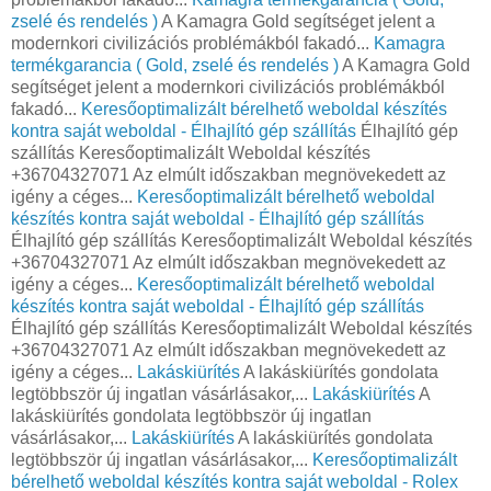
zselé és rendelés )
A Kamagra Gold segítséget jelent a
modernkori civilizációs problémákból fakadó...
Kamagra
termékgarancia ( Gold, zselé és rendelés )
A Kamagra Gold
segítséget jelent a modernkori civilizációs problémákból
fakadó...
Keresőoptimalizált bérelhető weboldal készítés
kontra saját weboldal - Élhajlító gép szállítás
Élhajlító gép
szállítás Keresőoptimalizált Weboldal készítés
+36704327071 Az elmúlt időszakban megnövekedett az
igény a céges...
Keresőoptimalizált bérelhető weboldal
készítés kontra saját weboldal - Élhajlító gép szállítás
Élhajlító gép szállítás Keresőoptimalizált Weboldal készítés
+36704327071 Az elmúlt időszakban megnövekedett az
igény a céges...
Keresőoptimalizált bérelhető weboldal
készítés kontra saját weboldal - Élhajlító gép szállítás
Élhajlító gép szállítás Keresőoptimalizált Weboldal készítés
+36704327071 Az elmúlt időszakban megnövekedett az
igény a céges...
Lakáskiürítés
A lakáskiürítés gondolata
legtöbbször új ingatlan vásárlásakor,...
Lakáskiürítés
A
lakáskiürítés gondolata legtöbbször új ingatlan
vásárlásakor,...
Lakáskiürítés
A lakáskiürítés gondolata
legtöbbször új ingatlan vásárlásakor,...
Keresőoptimalizált
bérelhető weboldal készítés kontra saját weboldal - Rolex