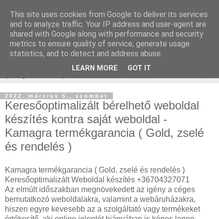
This site uses cookies from Google to deliver its services
Keresőoptimalizálás :
and to analyze traffic. Your IP address and user-agent are
shared with Google along with performance and security
gurtnicsere
metrics to ensure quality of service, generate usage
statistics, and to detect and address abuse.
LEARN MORE
GOT IT
▼
2022. március 5., szombat
Keresőoptimalizált bérelhető weboldal
készítés kontra saját weboldal -
Kamagra termékgarancia ( Gold, zselé
és rendelés )
Kamagra termékgarancia ( Gold, zselé és rendelés )
Keresőoptimalizált Weboldal készítés +36704327071
Az elmúlt időszakban megnövekedett az igény a céges
bemutatkozó weboldalakra, valamint a webáruházakra,
hiszen egyre kevesebb az a szolgáltató vagy termékeket
értékesítő, aki online jelenlét hiányában is képes lenne