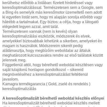
kerülhetsz előrébb a listában: fizetett hirdetéssel vagy
keresőoptimalizálással. Természetesen sem a Google, sem
a Bing és semelyik más keresőmotor üzemeltető nem adott
ki egyetlen listát sem, hogy mi alapján sorolja előrébb vagy
hátrébb a tartalmakat. Egy biztos: a célja, hogy a látogató
elégedett legyen azzal, amit talál.
Természetesen vannak (nem is kevés) olyan
keresőoptimalizálási eszközök, módszerek és elvek,
amelyekkel biztosabbak lehetünk a sikerben, amelyeket én
magam is használok. Módszereim sikerét pedig
alátámasztja, hogy megbízóim weboldalai az általuk
meghatározott kulcsszavakra rendre az első találatok között
jelennek meg.
Függetlenül attól, hogy bérelhető weboldal készítésen vagy
saját tulajdonú honlapon gondolkozol – sikereid
megnöveléséhez a keresőoptimalizálást feltétlenül
javaslom.
Kamagra termékgarancia ( Gold, zselé és rendelés )
keresőoptimalizálás
A keresőoptimalizált bérelhető weboldal készítés előnyei
Ha keresőoptimalizált bérelhető weboldal készítés mellett