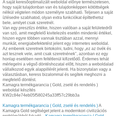
A saját keresőoptimalizált weboldal előnye természetesen,
hogy saját tulajdonban van és tulajdonképpen kötöttségek
nélkül végtelen módon személyre szabható. Teljesen a saját
ízlésedre szabhatod, olyan extra funkciókat építtethetsz
bele, amilyet csak szeretnél.
Van egy presztízs értéke, hiszen valóban a saját felületedről
van szó, amit megfelelő kivitelezés esetén mindenki értékel,
hiszen egyre többen vannak tisztában azzal, mennyi
munkát, energiabefektetést jelent egy internetes weboldal.
Az emberek szeretnek birtokolni, tudni, hogy „ez az övék és
azt tesznek vele, amit csak szeretnének", azonban ez egy
honlap esetében nem feltétlenül kifizetődő. Érdemes tehát
mérlegelni a végső döntéshozatal előtt, hiszen a weboldalad
vállalkozod egyik alappillérét jelenti. Ha bizonytalan vagy a
választásban, keress bizalommal és segítek meghozni a
megfelelő döntést.
Kamagra termékgarancia ( Gold, zselé és rendelés )
weboldal készítés
KW2c84e74eb05f580245a33ff57c29bb3a
Kamagra termékgarancia ( Gold, zselé és rendelés )
A
Kamagra Gold segítséget jelent a modernkori civilizációs
problémákból fakadó...
Kamagra termékgarancia ( Gold,